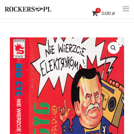
0
0.00 zł