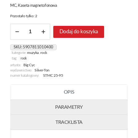
MC, Kaseta magnetofonowa
Pozostało tylko: 2
ilość
Dodaj do koszyka
Nie
Wierzcie
Elektrykom
SKU:
5907811010400
kategorie:
muzyka
,
rock
tag:
rock
artysta:
Big Cyc
wydawnictwo:
Silver-Ton
numer katalogowy:
STMC 25-95
OPIS
PARAMETRY
TRACKLISTA