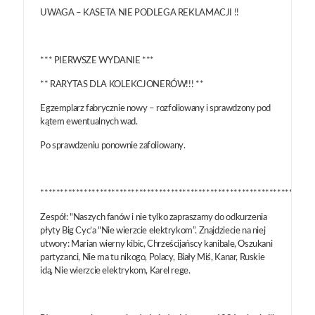
UWAGA – KASETA NIE PODLEGA REKLAMACJI !!
*** PIERWSZE WYDANIE ***
** RARYTAS DLA KOLEKCJONERÓW!!! **
Egzemplarz fabrycznie nowy – rozfoliowany i sprawdzony pod
kątem ewentualnych wad.
Po sprawdzeniu ponownie zafoliowany.
*********************************************************************
Zespół: "Naszych fanów i nie tylko zapraszamy do odkurzenia
płyty Big Cyc’a "Nie wierzcie elektrykom”. Znajdziecie na niej
utwory: Marian wierny kibic, Chrześcijańscy kanibale, Oszukani
partyzanci, Nie ma tu nikogo, Polacy, Biały Miś, Kanar, Ruskie
idą, Nie wierzcie elektrykom, Karel rege.