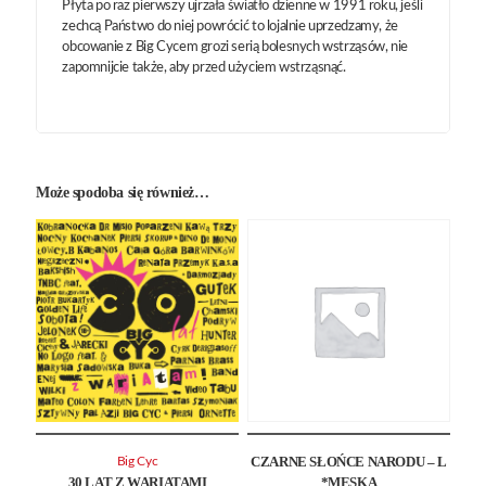
Płyta po raz pierwszy ujrzała światło dzienne w 1991 roku, jeśli
zechcą Państwo do niej powrócić to lojalnie uprzedzamy, że
obcowanie z Big Cycem grozi serią bolesnych wstrząsów, nie
zapomnijcie także, aby przed użyciem wstrząsnąć.
Może spodoba się również…
CZARNE SŁOŃCE NARODU – L
Big Cyc
30 LAT Z WARIATAMI
*MĘSKA