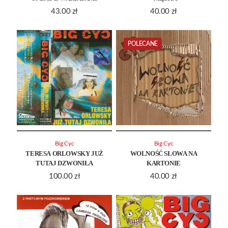
43.00
zł
40.00
zł
POLECANE
Big Cyc
Big Cyc
TERESA ORLOWSKY JUŻ
WOLNOŚĆ SŁOWA NA
TUTAJ DZWONIŁA
KARTONIE
100.00
zł
40.00
zł