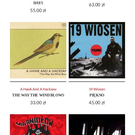
DAYS
63.00
zł
55.00
zł
A Hawk And A Hacksaw
19 Wiosen
THE WAY THE WIND BLOWS
PIĘKNO
33.00
zł
45.00
zł