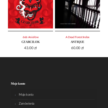
666 Aniołów
A Dead Forest Index
CZARCILOK
ANTIQUE
43.00
zł
60.00
zł
Moje konto
Moje konto
Zamówienia