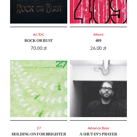
AC/DC
Afront
ROCK OR BUST
409
70.00
zł
26.00
zł
27
Advance Base
HOLDING ON FOR BRIGHTER
A SHUT-IN’S PRAYER