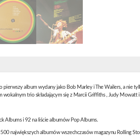
o pierwszy album wydany jako Bob Marley i The Wailers, a nie tyl
 wokalnym trio składającym się z Marcii Griffiths , Judy Mowatt i
lack Albums i 92 na liście albumów Pop Albums.
cie 500 największych albumów wszechczasów magazynu Rolling St