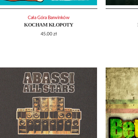
Cała Góra Barwinków
KOCHAM KŁOPOTY
45.00
zł