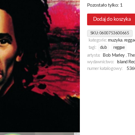
Pozostało tylko: 1
Dodaj do koszyka
SKU:
0600753600665
kategorie:
muzyka
,
regga
tagi:
dub
reggae
artysta:
Bob Marley
,
The
wydawnictwo:
Island Re
numer katalogowy:
536