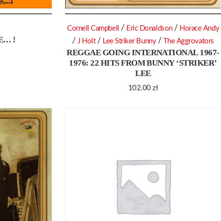
/
/
Cornell Campbell
Eric Donaldson
Horace Andy
E… !
/
/
/
J Holt
Lee Striker Bunny
The Aggrovators
REGGAE GOING INTERNATIONAL 1967-
1976: 22 HITS FROM BUNNY ‘STRIKER’
LEE
102.00
zł