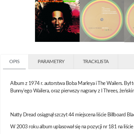
OPIS
PARAMETRY
TRACKLISTA
Album z 1974 r. autorstwa Boba Marleya i The Wailers. Był t
Bunny'ego Wailera, oraz pierwszy nagrany z I Threes, żeńskim
Natty Dread osiągnął szczyt 44 miejscena liście Billboard B
W 2003 roku album uplasował się na pozycji nr 181 na liś