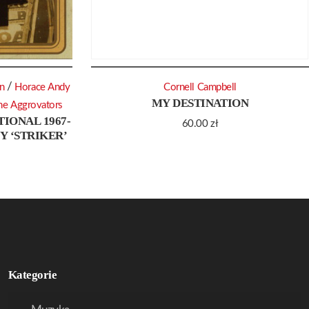
/
on
Horace Andy
Cornell Campbell
MY DESTINATION
he Aggrovators
IONAL 1967-
60.00
zł
NY ‘STRIKER’
Kategorie