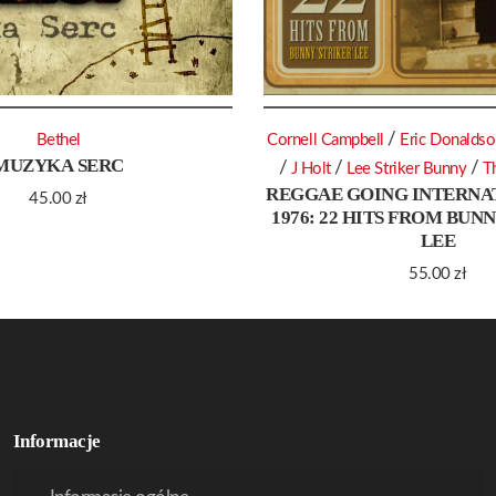
/
Bethel
Cornell Campbell
Eric Donalds
MUZYKA SERC
/
/
/
J Holt
Lee Striker Bunny
T
REGGAE GOING INTERNAT
45.00
zł
1976: 22 HITS FROM BUN
LEE
55.00
zł
Informacje