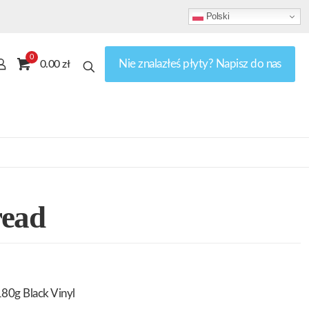
Polski
0
Nie znalazłeś płyty? Napisz do nas
0.00 zł
read
80g Black Vinyl