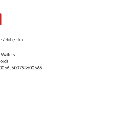
e / dub / ska
 Wailers
cords
0066, 600753600665