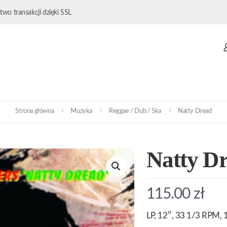
wo transakcji dzięki SSL
Strona główna
Muzyka
Reggae / Dub / Ska
Natty Dread
Natty D
115.00
zł
LP, 12″, 33 1/3 RPM, 1