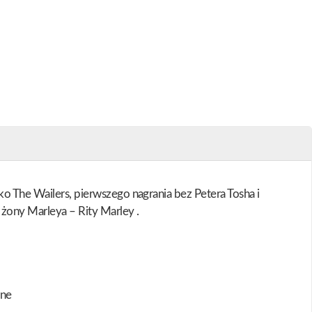
ko The Wailers, pierwszego nagrania bez Petera Tosha i
 żony Marleya – Rity Marley .
one