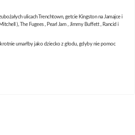
ubożałych ulicach Trenchtown, getcie Kingston na Jamajce i
chell ), The Fugees , Pearl Jam , Jimmy Buffett , Rancid i
kakrotnie umarłby jako dziecko z głodu, gdyby nie pomoc