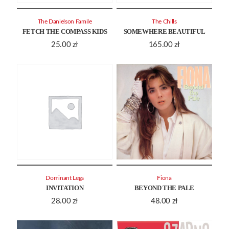
The Danielson Famile
The Chills
FETCH THE COMPASS KIDS
SOMEWHERE BEAUTIFUL
25.00
zł
165.00
zł
Dominant Legs
Fiona
INVITATION
BEYOND THE PALE
28.00
zł
48.00
zł