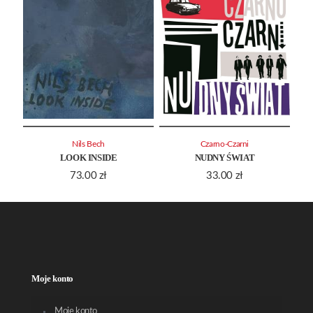
Nils Bech
Czarno-Czarni
LOOK INSIDE
NUDNY ŚWIAT
73.00
zł
33.00
zł
Moje konto
Moje konto