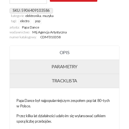
Disneyland
-
SKU:
5906409103586
The
kategorie:
elektronika
,
muzyka
Best
tagi:
electro
pop
artysta:
Papa Dance
wydawnictwo:
Mtj Agencja Artystyczna
numer katalogowy:
CDMTJ10358
OPIS
PARAMETRY
TRACKLISTA
Papa Dance był najpopularniejszym zespołem pop lat 80-tych
w Polsce.
Przez kilka lat działalności udało im się wylansować całkiem
sporą liczbę przebojów.