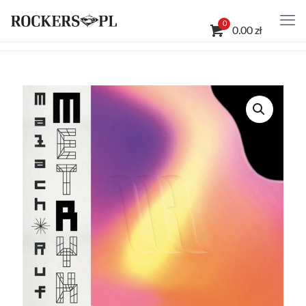
0
0.00 zł