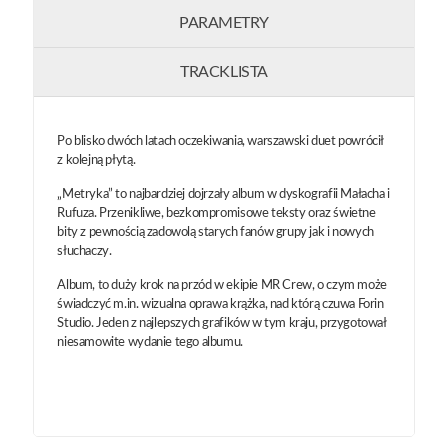
PARAMETRY
TRACKLISTA
Po blisko dwóch latach oczekiwania, warszawski duet powrócił
z kolejną płytą.
„Metryka” to najbardziej dojrzały album w dyskografii Małacha i
Rufuza. Przenikliwe, bezkompromisowe teksty oraz świetne
bity z pewnością zadowolą starych fanów grupy jak i nowych
słuchaczy.
Album, to duży krok na przód w ekipie MR Crew, o czym może
świadczyć m.in. wizualna oprawa krążka, nad którą czuwa Forin
Studio. Jeden z najlepszych grafików w tym kraju, przygotował
niesamowite wydanie tego albumu.