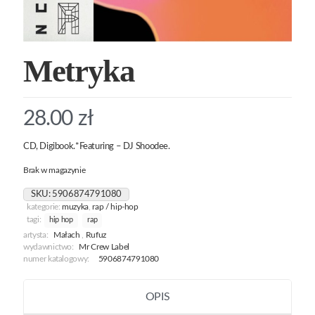
Metryka
28.00
zł
CD, Digibook.*Featuring – DJ Shoodee.
Brak w magazynie
SKU:
5906874791080
kategorie:
muzyka
,
rap / hip-hop
tagi:
hip hop
rap
artysta:
Małach
,
Rufuz
wydawnictwo:
Mr Crew Label
numer katalogowy:
5906874791080
OPIS