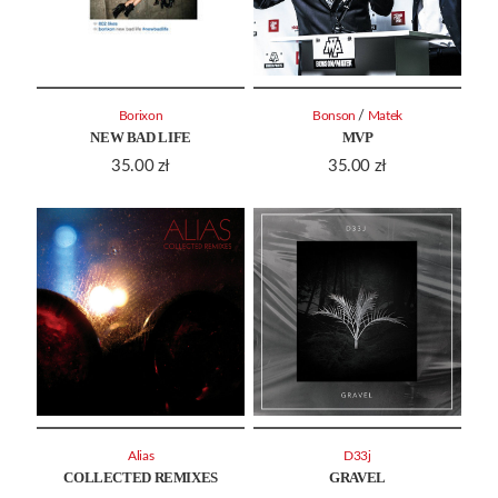
/
Borixon
Bonson
Matek
NEW BAD LIFE
MVP
35.00
zł
35.00
zł
Alias
D33j
COLLECTED REMIXES
GRAVEL