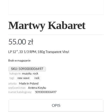
Martwy Kabaret
55.00
zł
LP 12″, 33 1/3 RPM, 180g Transparent Vinyl
Brak w magazynie
SKU:
5090000006497
kategorie:
muzyka
,
rock
tagi:
new wave
rock
artysta:
Made In Poland
wydawnictwo:
Antena Krzyku
numer katalogowy:
5090000006497
OPIS