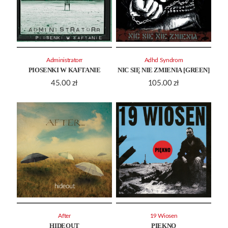
Administratorr
Adhd Syndrom
PIOSENKI W KAFTANIE
NIC SIĘ NIE ZMIENIA [GREEN]
45.00
zł
105.00
zł
After
19 Wiosen
HIDEOUT
PIĘKNO