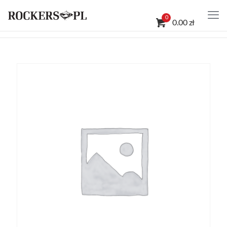
0
0.00 zł