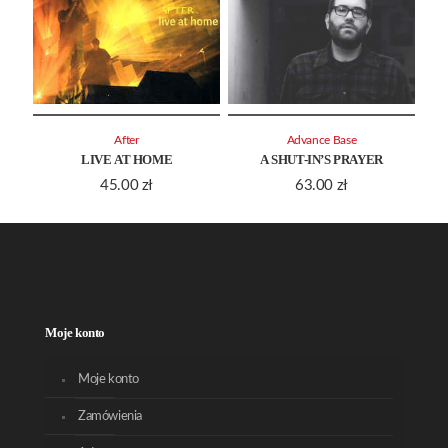
After
Advance Base
LIVE AT HOME
A SHUT-IN’S PRAYER
45.00
zł
63.00
zł
Moje konto
Moje konto
Zamówienia