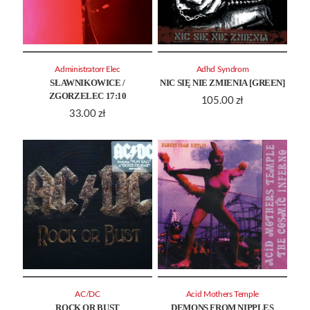
Administratorr Elec
Adhd Syndrom
SŁAWNIKOWICE /
NIC SIĘ NIE ZMIENIA [GREEN]
ZGORZELEC 17:10
105.00
zł
33.00
zł
AC/DC
Acid Mothers Temple
ROCK OR BUST
DEMONS FROM NIPPLES