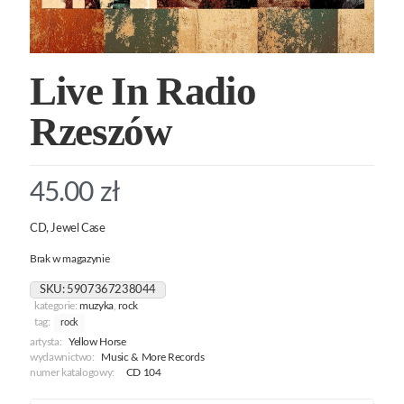
Live In Radio
Rzeszów
45.00
zł
CD, Jewel Case
Brak w magazynie
SKU:
5907367238044
kategorie:
muzyka
,
rock
tag:
rock
artysta:
Yellow Horse
wydawnictwo:
Music & More Records
numer katalogowy:
CD 104