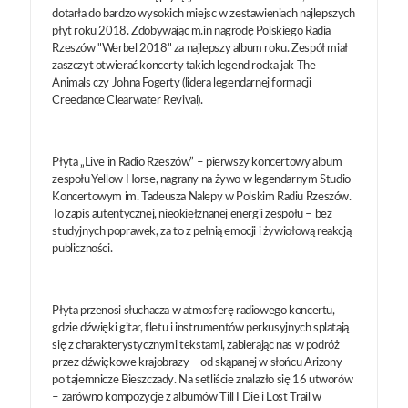
dotarła do bardzo wysokich miejsc w zestawieniach najlepszych
płyt roku 2018. Zdobywając m.in nagrodę Polskiego Radia
Rzeszów "Werbel 2018" za najlepszy album roku. Zespół miał
zaszczyt otwierać koncerty takich legend rocka jak The
Animals czy Johna Fogerty (lidera legendarnej formacji
Creedance Clearwater Revival).
Płyta „Live in Radio Rzeszów” – pierwszy koncertowy album
zespołu Yellow Horse, nagrany na żywo w legendarnym Studio
Koncertowym im. Tadeusza Nalepy w Polskim Radiu Rzeszów.
To zapis autentycznej, nieokiełznanej energii zespołu – bez
studyjnych poprawek, za to z pełnią emocji i żywiołową reakcją
publiczności.
Płyta przenosi słuchacza w atmosferę radiowego koncertu,
gdzie dźwięki gitar, fletu i instrumentów perkusyjnych splatają
się z charakterystycznymi tekstami, zabierając nas w podróż
przez dźwiękowe krajobrazy – od skąpanej w słońcu Arizony
po tajemnicze Bieszczady. Na setliście znalazło się 16 utworów
– zarówno kompozycje z albumów Till I Die i Lost Trail w