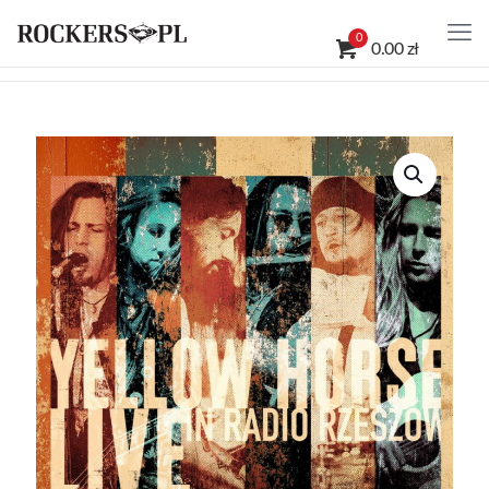
0
0.00 zł