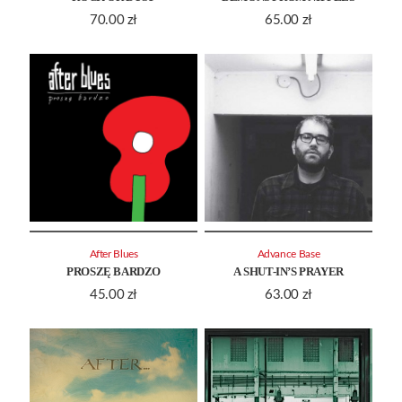
70.00
zł
65.00
zł
After Blues
Advance Base
PROSZĘ BARDZO
A SHUT-IN’S PRAYER
45.00
zł
63.00
zł