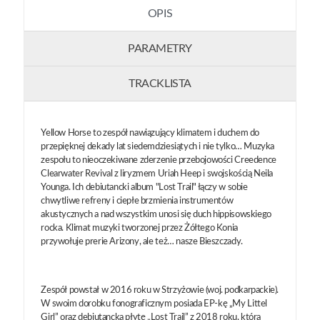
OPIS
PARAMETRY
TRACKLISTA
Yellow Horse to zespół nawiązujący klimatem i duchem do
przepięknej dekady lat siedemdziesiątych i nie tylko… Muzyka
zespołu to nieoczekiwane zderzenie przebojowości Creedence
Clearwater Revival z liryzmem Uriah Heep i swojskością Neila
Younga. Ich debiutancki album "Lost Trail" łączy w sobie
chwytliwe refreny i ciepłe brzmienia instrumentów
akustycznych a nad wszystkim unosi się duch hippisowskiego
rocka. Klimat muzyki tworzonej przez Żółtego Konia
przywołuje prerie Arizony, ale też… nasze Bieszczady.
Zespół powstał w 2016 roku w Strzyżowie (woj. podkarpackie).
W swoim dorobku fonograficznym posiada EP-kę „My Littel
Girl” oraz debiutancką płytę „Lost Trail” z 2018 roku, która