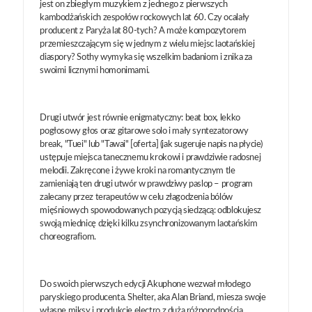
jest on zbiegłym muzykiem z jednego z pierwszych
kambodżańskich zespołów rockowych lat 60. Czy ocalały
producent z Paryża lat 80-tych? A może kompozytorem
przemieszczającym się w jednym z wielu miejsc laotańskiej
diaspory? Sothy wymyka się wszelkim badaniom i znika za
swoimi licznymi homonimami.
Drugi utwór jest równie enigmatyczny: beat box, lekko
pogłosowy głos oraz gitarowe solo i mały syntezatorowy
break, "Tuei" lub "Tawai" [oferta] (jak sugeruje napis na płycie)
ustępuje miejsca tanecznemu krokowi i prawdziwie radosnej
melodii. Zakręcone i żywe kroki na romantycznym tle
zamieniają ten drugi utwór w prawdziwy paslop – program
zalecany przez terapeutów w celu złagodzenia bólów
mięśniowych spowodowanych pozycją siedzącą: odblokujesz
swoją miednicę dzięki kilku zsynchronizowanym laotańskim
choreografiom.
Do swoich pierwszych edycji Akuphone wezwał młodego
paryskiego producenta. Shelter, aka Alan Briand, miesza swoje
własne miksy i produkcje electro z dużą różnorodnością