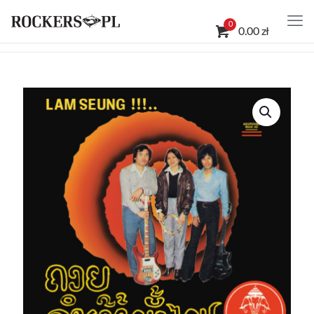
0
0.00 zł