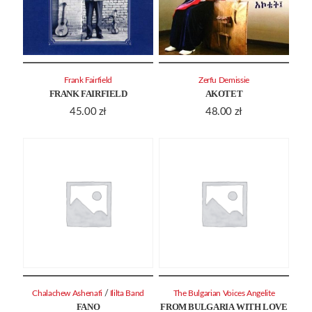
Frank Fairfield
Zerfu Demissie
FRANK FAIRFIELD
AKOTET
45.00
zł
48.00
zł
/
Chalachew Ashenafi
Ililta Band
The Bulgarian Voices Angelite
FANO
FROM BULGARIA WITH LOVE