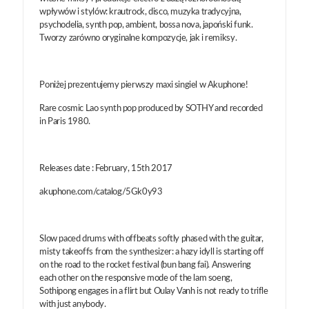
wpływów i stylów: krautrock, disco, muzyka tradycyjna,
psychodelia, synth pop, ambient, bossa nova, japoński funk.
Tworzy zarówno oryginalne kompozycje, jak i remiksy.
Poniżej prezentujemy pierwszy maxi singiel w Akuphone!
Rare cosmic Lao synth pop produced by SOTHY and recorded
in Paris 1980.
Releases date : February, 15th 2017
akuphone.com/catalog/5Gk0y93
Slow paced drums with offbeats softly phased with the guitar,
misty takeoffs from the synthesizer: a hazy idyll is starting off
on the road to the rocket festival (bun bang fai). Answering
each other on the responsive mode of the lam soeng,
Sothipong engages in a flirt but Oulay Vanh is not ready to trifle
with just anybody.