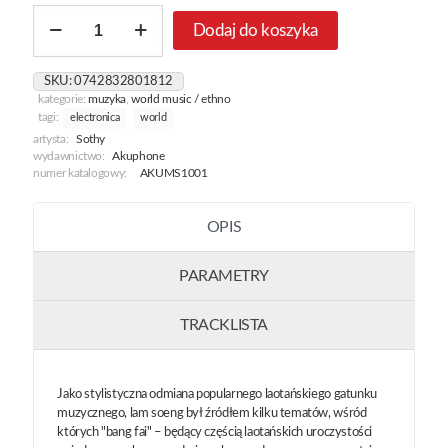
ilość
Dodaj do koszyka
Lam
Seung!!!...
Chansons
SKU:
0742832801812
Laotiennes
kategorie:
muzyka
,
world music / ethno
tagi:
electronica
world
artysta:
Sothy
wydawnictwo:
Akuphone
numer katalogowy:
AKUMS1001
OPIS
PARAMETRY
TRACKLISTA
Jako stylistyczna odmiana popularnego laotańskiego gatunku
muzycznego, lam soeng był źródłem kilku tematów, wśród
których "bang fai" – będący częścią laotańskich uroczystości