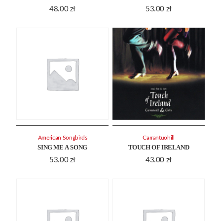
48.00
zł
53.00
zł
American Songbirds
Carrantuohill
SING ME A SONG
TOUCH OF IRELAND
53.00
zł
43.00
zł