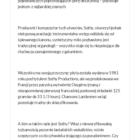
pojednawczych poprzedzających porę deszczową – pozostaje
jednym z najbardziej znanych.
Producent i kompozytor tych utworów, Sothy, stworzył jednak
nietypową aranżację: instrumentalny wstęp oddziela się od
śpiewanego kanonu, syntetyczny miks pozbawiony jest
tradycyjnej organologii – wszystko staje się tu niepokojące dla
słuchacza zaznajomionego z gatunkiem.
Wszystko ma swoją przyczynę: płyta została wydana w 1981
roku pod tytułem Sothy Productions, ale wyprodukowana we
Francji przez paryską wytwórnię Oxygène (znaną z
niezapomnianej pierwszej francuskiej punkowej składanki 125
gramów de 33 1/3 tours). Chansons Laotiennes wciąż
pozostaje trudny do sklasyfikowania.
A kim w takim razie jest Sothy? Wraz z nieweryfikowalną
tożsamością pozornie laotańskich wokalistów, rośnie
sceptycyzm co do człowieka stojącego za pseudonimem. Czy