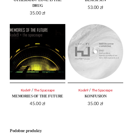
DRUG
53.00
zł
35.00
zł
/
/
Kode9
The Spaceape
Kode9
The Spaceape
MEMORIES OF THE FUTURE
KONFUSION
45.00
zł
35.00
zł
Podobne produkty