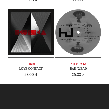
35.00
zł
53.00
zł
Ikonika
Kode 9 Vs Ld
LOVE CONTACT
BAD / 2 BAD
53.00
zł
35.00
zł