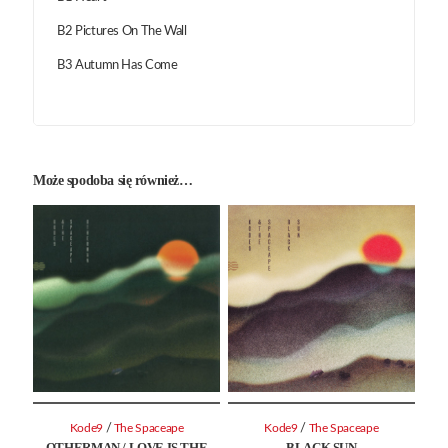
B2 Pictures On The Wall
B3 Autumn Has Come
Może spodoba się również…
/
/
Kode9
The Spaceape
Kode9
The Spaceape
OTHERMAN / LOVE IS THE
BLACK SUN