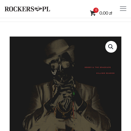
0
0.00 zł