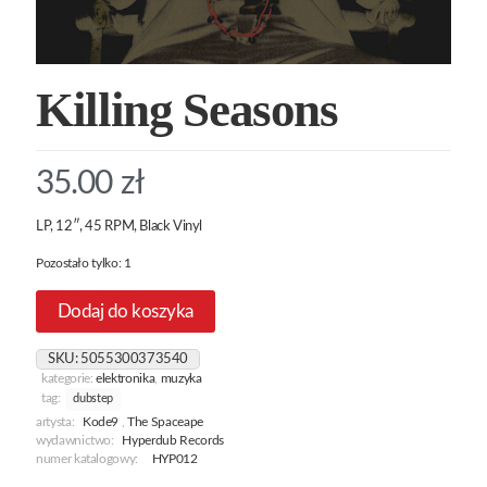
Killing Seasons
35.00
zł
LP, 12″, 45 RPM, Black Vinyl
Pozostało tylko: 1
Dodaj do koszyka
SKU:
5055300373540
kategorie:
elektronika
,
muzyka
tag:
dubstep
artysta:
Kode9
,
The Spaceape
wydawnictwo:
Hyperdub Records
numer katalogowy:
HYP012