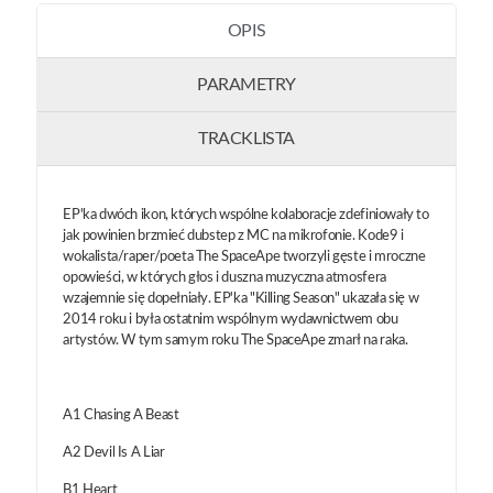
OPIS
PARAMETRY
TRACKLISTA
EP'ka dwóch ikon, których wspólne kolaboracje zdefiniowały to
jak powinien brzmieć dubstep z MC na mikrofonie. Kode9 i
wokalista/raper/poeta The SpaceApe tworzyli gęste i mroczne
opowieści, w których głos i duszna muzyczna atmosfera
wzajemnie się dopełniały. EP'ka "Killing Season" ukazała się w
2014 roku i była ostatnim wspólnym wydawnictwem obu
artystów. W tym samym roku The SpaceApe zmarł na raka.
A1 Chasing A Beast
A2 Devil Is A Liar
B1 Heart