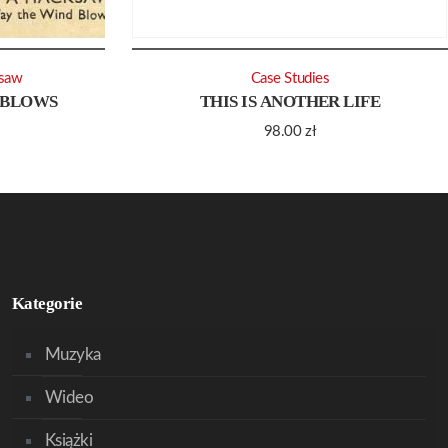
saw
Case Studies
 BLOWS
THIS IS ANOTHER LIFE
98.00
zł
Kategorie
Muzyka
Wideo
Książki