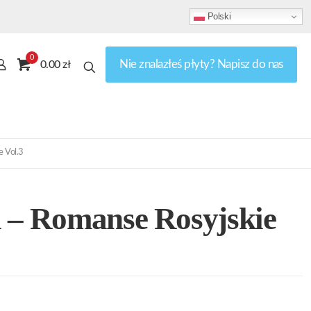
Polski
0
Nie znalazłeś płyty? Napisz do nas
0.00 zł
e Vol.3
 – Romanse Rosyjskie