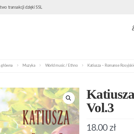
wo transakcji dzięki SSL
a główna
Muzyka
World music / Ethno
Katiusza – Romanse Rosyjski
Katiusza
Vol.3
18.00
zł