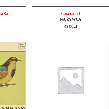
ilta Band
Carrantuohill
NA ŻYWCA
43.00
zł