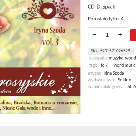
CD, Digipack
Pozostało tylko: 4
ilość
Katiusza
-
SKU:
5901571096599
Romanse
kategorie:
muzyka
,
world
Rosyjskie
tagi:
folk
world music
Vol.3
artysta:
Irina Szoda
wydawnictwo:
Soliton
numer katalogowy:
SL 