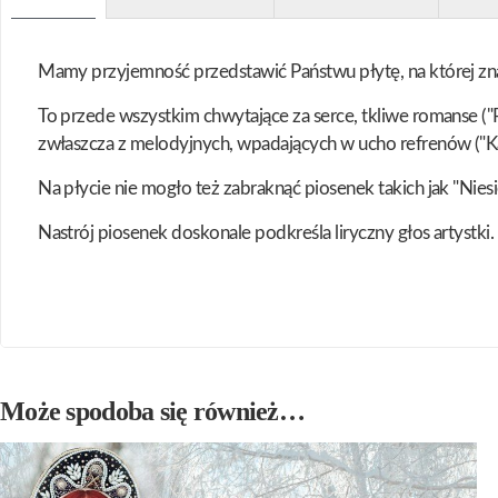
Mamy przyjemność przedstawić Państwu płytę, na której znal
To przede wszystkim chwytające za serce, tkliwe romanse ("
zwłaszcza z melodyjnych, wpadających w ucho refrenów ("Katiu
Na płycie nie mogło też zabraknąć piosenek takich jak "Niesie
Nastrój piosenek doskonale podkreśla liryczny głos artystki.
Może spodoba się również…