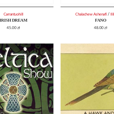
/
Carrantuohill
Chalachew Ashenafi
Il
IRISH DREAM
FANO
45.00
zł
48.00
zł