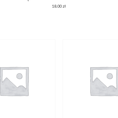
18.00
zł