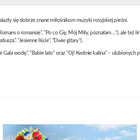
azły się dobrze znane miłośnikom muzyki rosyjskiej pieśni.
Romans o romansie", "Po co Cię, Mój Miły, poznałam…"), ale też l
sza", "Jesienne liście", "Dwie gitary").
 Gala wodę", "Babie lato" oraz "Oj! Kwitnie kalina" – ulubionych p