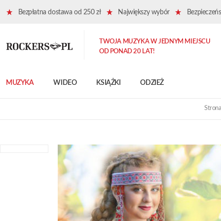
Bezpłatna dostawa od 250 zł
Największy wybór
Bezpieczeńst
TWOJA MUZYKA W JEDNYM MIEJSCU
OD PONAD 20 LAT!
MUZYKA
WIDEO
KSIĄŻKI
ODZIEŻ
Stron