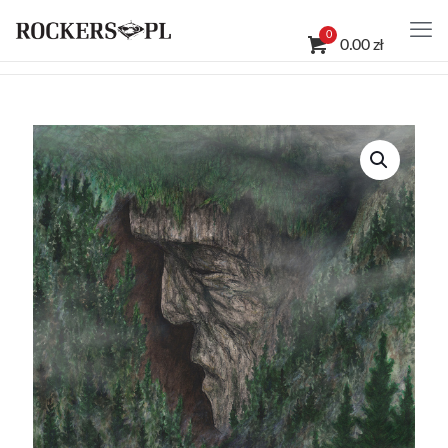
0
0.00 zł