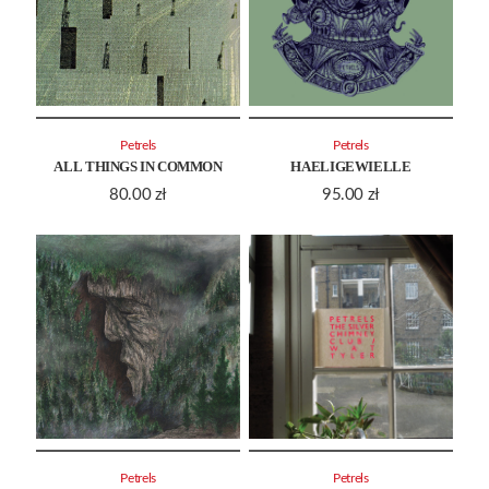
Petrels
Petrels
ALL THINGS IN COMMON
HAELIGEWIELLE
80.00
zł
95.00
zł
Petrels
Petrels