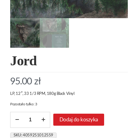
Jord
95.00
zł
LP, 12″, 33 1/3 RPM, 180g Black Vinyl
Pozostało tylko: 3
ilość
Dodaj do koszyka
Jord
SKU:
4059251012559