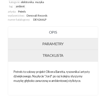
kategorie:
elektronika
,
muzyka
tag:
ambient
artysta:
Petrels
wydawnictwo:
Denovali Records
numer katalogowy:
DEN266LP
OPIS
PARAMETRY
TRACKLISTA
Petrels to solowy projekt Olivera Baretta, rysownika i artysty
dźwiękowego. Na płycie "Jord" po raz kolejny słyszymy
muzykę głęboko zanurzoną w ambientowej stylistyce.