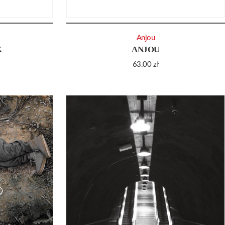
Anjou
K
ANJOU
63.00
zł