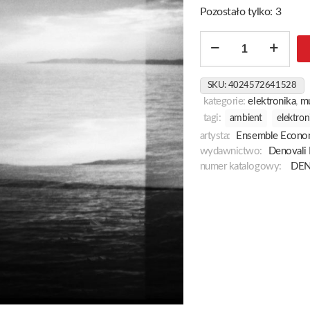
Pozostało tylko: 3
ilość
Interval
Signals
SKU:
4024572641528
kategorie:
elektronika
,
m
tagi:
ambient
elektron
artysta:
Ensemble Econo
wydawnictwo:
Denovali
numer katalogowy:
DEN