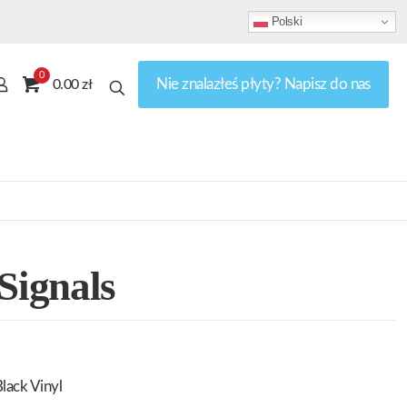
Polski
0
Nie znalazłeś płyty? Napisz do nas
0.00 zł
 Signals
lack Vinyl