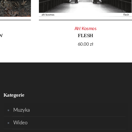
Ah! Kosmos
W
FLESH
60.00
zł
Kategorie
Muzyka
Wideo