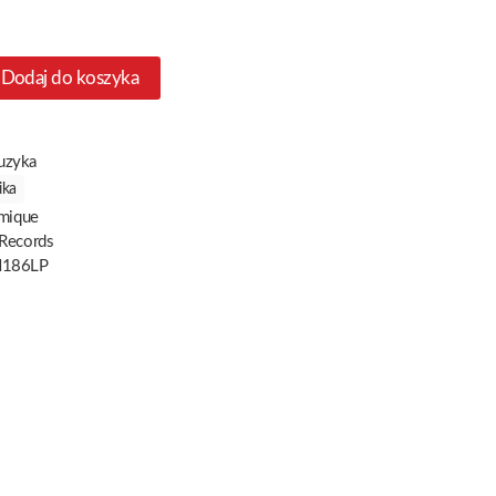
Dodaj do koszyka
uzyka
ika
mique
 Records
186LP