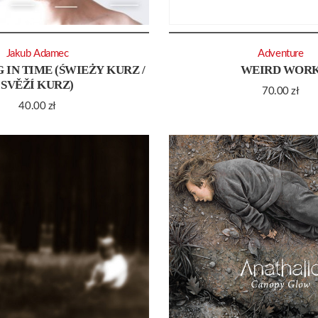
Jakub Adamec
Adventure
 IN TIME (ŚWIEŻY KURZ /
WEIRD WOR
SVĚŽÍ KURZ)
70.00
zł
40.00
zł