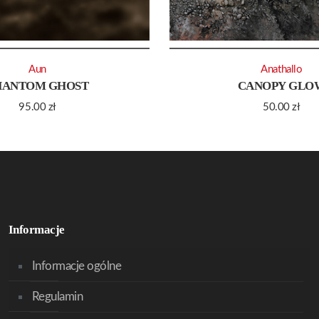
Aun
Anathallo
HANTOM GHOST
CANOPY GLO
95.00
zł
50.00
zł
Informacje
Informacje ogólne
Regulamin