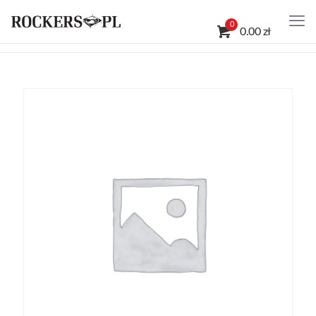
0
0.00 zł