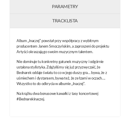
PARAMETRY
TRACKLISTA
Album „Inaczej” powstał przy współpracy z wybitnym
producentem Janem Smoczyńskim, a zaproszeni do projektu
Artyści okraszają go swoim muzycznym talentem.
Nie dominuje tu konkretny gatunek muzyczny i odgórnie
ustalona stylistyka. Zdążyliśmy się już przyzwyczaić, że
Bednarek oddaje światu to co w jego duszy gra… bywa, że z
uśmiechem i dystansem, bywa też, że ze łzami w oczach….
Wszystko to do odkrycia w albumie „Inaczej”.
Na krążku dwa bonusowe kawałki z tasy koncertowej
#Bednarekinaczej.