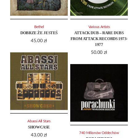
Bethel
Various Artists
DOBRZE ŻE JESTEŚ
ATTACK DUB – RARE DUBS
FROM ATTACK RECORDS 1973-
45.00
zł
1977
50.00
zł
Abassi All Stars
SHOWCASE
740 Milionów Oddechów
43.00
zł