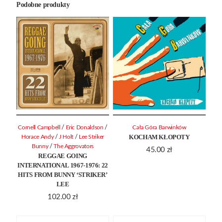
Podobne produkty
/
/
Cornell Campbell
Eric Donaldson
Cała Góra Barwinków
KOCHAM KŁOPOTY
/
/
Horace Andy
J Holt
Lee Striker
/
Bunny
The Aggrovators
45.00
zł
REGGAE GOING
INTERNATIONAL 1967-1976: 22
HITS FROM BUNNY ‘STRIKER’
LEE
102.00
zł