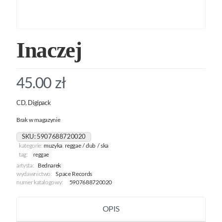
Inaczej
45.00
zł
CD, Digipack
Brak w magazynie
SKU:
5907688720020
kategorie:
muzyka
,
reggae / dub / ska
tag:
reggae
artysta:
Bednarek
wydawnictwo:
Space Records
numer katalogowy:
5907688720020
OPIS