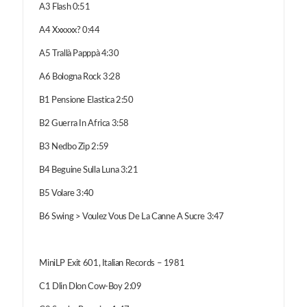
A3 Flash 0:51
A4 Xxxxxx? 0:44
A5 Trallà Papppà 4:30
A6 Bologna Rock 3:28
B1 Pensione Elastica 2:50
B2 Guerra In Africa 3:58
B3 Nedbo Zip 2:59
B4 Beguine Sulla Luna 3:21
B5 Volare 3:40
B6 Swing > Voulez Vous De La Canne A Sucre 3:47
MiniLP Exit 601, Italian Records – 1981
C1 Dlin Dlon Cow-Boy 2:09