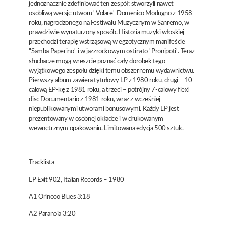
jednoznacznie zdefiniować ten zespół; stworzyli nawet
osobliwą wersję utworu "Volare" Domenico Modugno z 1958
roku, nagrodzonego na Festiwalu Muzycznym w Sanremo, w
prawdziwie wynaturzony sposób. Historia muzyki włoskiej
przechodzi terapię wstrząsową w egzotycznym manifeście
"Samba Paperino" i w jazzrockowym ostinato "Pronipoti". Teraz
słuchacze mogą wreszcie poznać cały dorobek tego
wyjątkowego zespołu dzięki temu obszernemu wydawnictwu.
Pierwszy album zawiera tytułowy LP z 1980 roku, drugi – 10-
calową EP-kę z 1981 roku, a trzeci – potrójny 7-calowy flexi
disc Documentario z 1981 roku, wraz z wcześniej
niepublikowanymi utworami bonusowymi. Każdy LP jest
prezentowany w osobnej okładce i w drukowanym
wewnętrznym opakowaniu. Limitowana edycja 500 sztuk.
Tracklista
LP Exit 902, Italian Records – 1980
A1 Orinoco Blues 3:18
A2 Paranoia 3:20