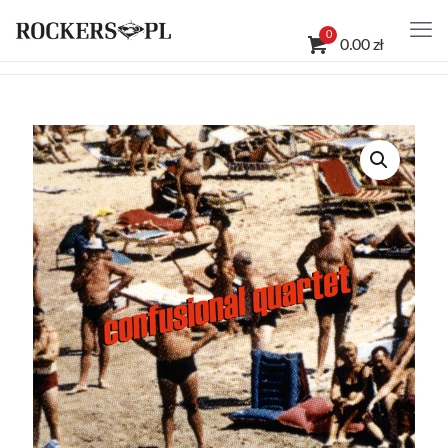
0
0.00 zł