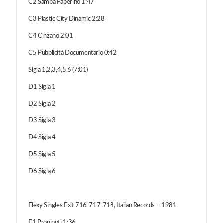
C2 Samba Paperino 1:47
C3 Plastic City Dinamic 2:28
C4 Cinzano 2:01
C5 Pubblicità Documentario 0:42
Sigla 1,2,3,4,5,6 (7:01)
D1 Sigla 1
D2 Sigla 2
D3 Sigla 3
D4 Sigla 4
D5 Sigla 5
D6 Sigla 6
Flexy Singles Exit 716-717-718, Italian Records – 1981
E1 Pronipoti 1:36