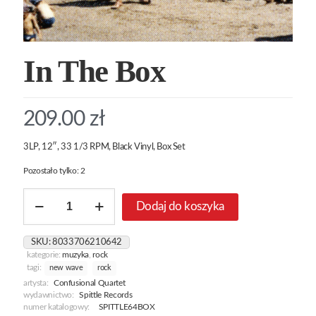
In The Box
209.00
zł
3LP, 12″, 33 1/3 RPM, Black Vinyl, Box Set
Pozostało tylko: 2
ilość
Dodaj do koszyka
In
The
Box
SKU:
8033706210642
kategorie:
muzyka
,
rock
tagi:
new wave
rock
artysta:
Confusional Quartet
wydawnictwo:
Spittle Records
numer katalogowy:
SPITTLE64BOX