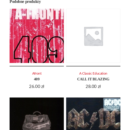
Podobne produkty
Afront
A Classic Education
409
CALL IT BLAZING
26.00
zł
28.00
zł