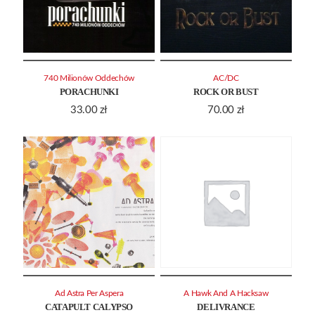
740 Milionów Oddechów
AC/DC
PORACHUNKI
ROCK OR BUST
33.00
zł
70.00
zł
Ad Astra Per Aspera
A Hawk And A Hacksaw
CATAPULT CALYPSO
DELIVRANCE