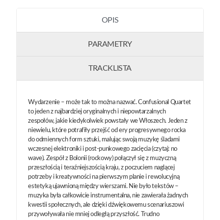
OPIS
PARAMETRY
TRACKLISTA
Wydarzenie – może tak to można nazwać. Confusional Quartet
to jeden z najbardziej oryginalnych i niepowtarzalnych
zespołów, jakie kiedykolwiek powstały we Włoszech. Jeden z
niewielu, które potrafiły przejść od ery progresywnego rocka
do odmiennych form sztuki, malując swoją muzykę śladami
wczesnej elektroniki i post-punkowego zacięcia (czytaj: no
wave). Zespół z Bolonii (rockowy) połączył się z muzyczną
przeszłością i teraźniejszością kraju, z poczuciem naglącej
potrzeby i kreatywności na pierwszym planie i rewolucyjną
estetyką ujawnioną między wierszami. Nie było tekstów –
muzyka była całkowicie instrumentalna, nie zawierała żadnych
kwestii społecznych, ale dzięki dźwiękowemu scenariuszowi
przywoływała nie mniej odległą przyszłość. Trudno