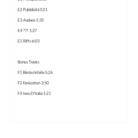
E2 Pubblicità 0:21
E3 Audace 1:35
E4 ??? 1:27
E5 Riffs 6:03
Bonus Tracks
F1 Bimbo Infelix 5:26
F2 Fenicotteri 2:50
F3 Inno D’Italia 1:21