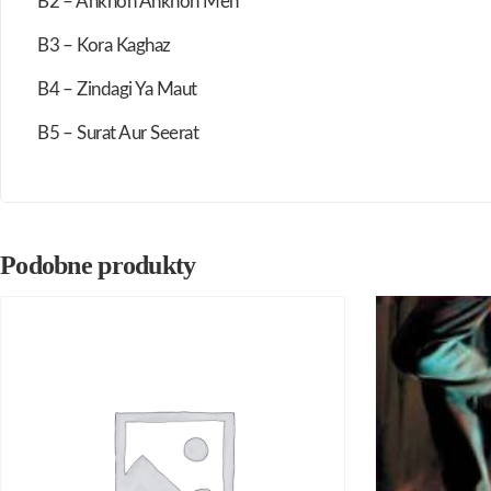
B2 – Ankhon Ankhon Men
B3 – Kora Kaghaz
B4 – Zindagi Ya Maut
B5 – Surat Aur Seerat
Podobne produkty