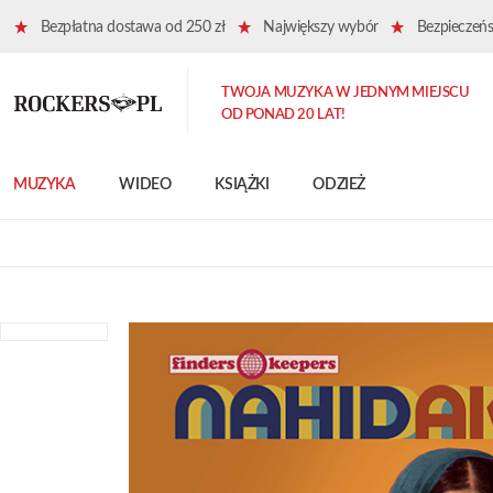
Bezpłatna dostawa od 250 zł
Największy wybór
Bezpieczeńst
TWOJA MUZYKA W JEDNYM MIEJSCU
OD PONAD 20 LAT!
MUZYKA
WIDEO
KSIĄŻKI
ODZIEŻ