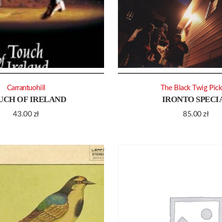
Carrantuohill
The Black Twig Pick
UCH OF IRELAND
IRONTO SPECI
43.00
zł
85.00
zł