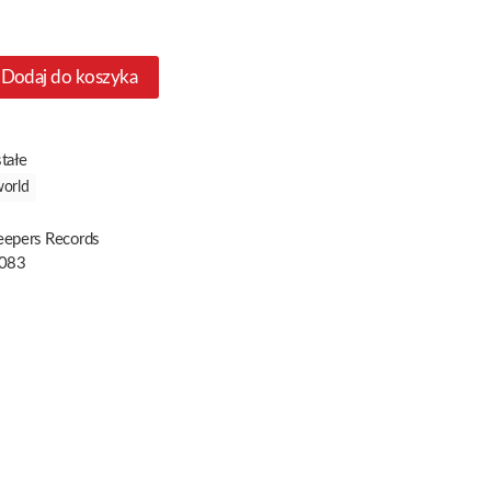
Dodaj do koszyka
tałe
orld
eepers Records
083