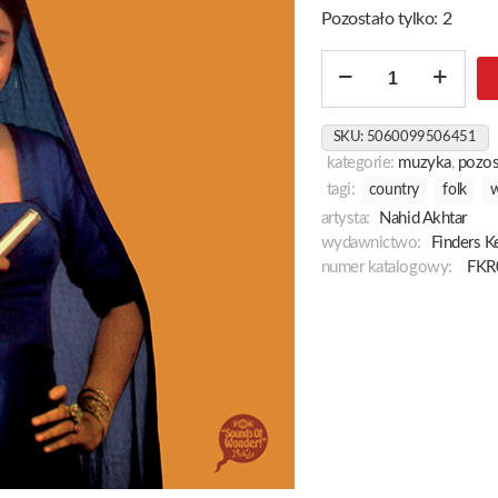
Pozostało tylko: 2
ilość
I
Am
SKU:
5060099506451
Black
kategorie:
muzyka
,
pozos
Beauty
tagi:
country
folk
w
artysta:
Nahid Akhtar
wydawnictwo:
Finders K
numer katalogowy:
FKR