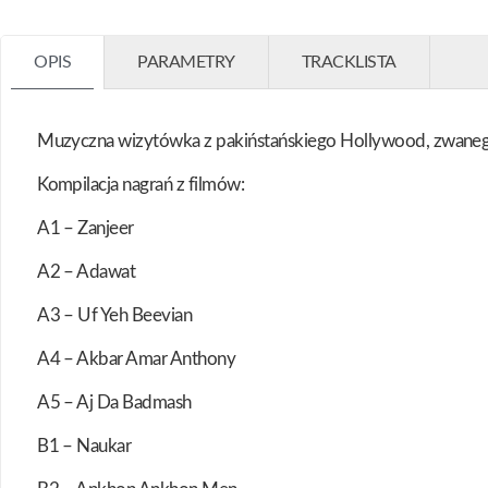
OPIS
PARAMETRY
TRACKLISTA
Muzyczna wizytówka z pakiństańskiego Hollywood, zwane
Kompilacja nagrań z filmów:
A1 – Zanjeer
A2 – Adawat
A3 – Uf Yeh Beevian
A4 – Akbar Amar Anthony
A5 – Aj Da Badmash
B1 – Naukar