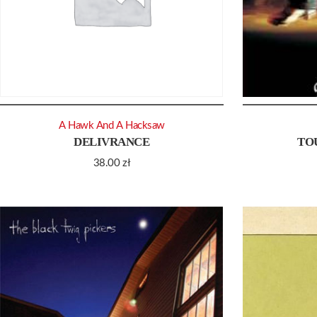
A Hawk And A Hacksaw
DELIVRANCE
TO
38.00
zł