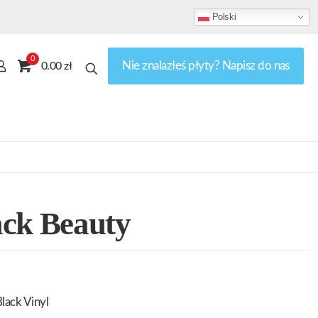
Polski
0
Nie znalazłeś płyty? Napisz do nas
0.00 zł
ack Beauty
lack Vinyl