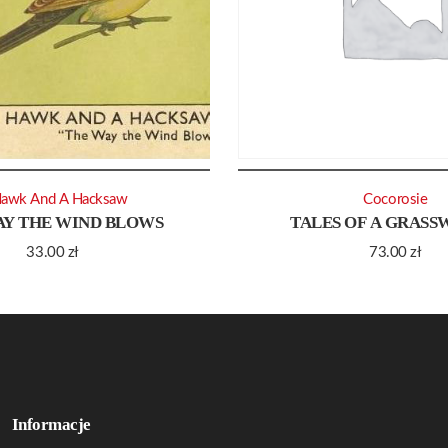
Hawk And A Hacksaw
Cocorosie
AY THE WIND BLOWS
TALES OF A GRAS
33.00
zł
73.00
zł
Informacje