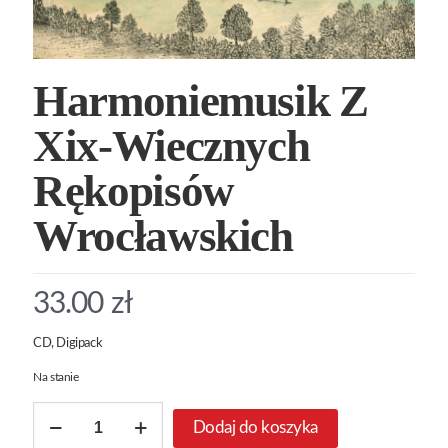
Harmoniemusik Z
Xix-Wiecznych
Rękopisów
Wrocławskich
33.00
zł
CD, Digipack
Na stanie
ilość
Dodaj do koszyka
Harmoniemusik