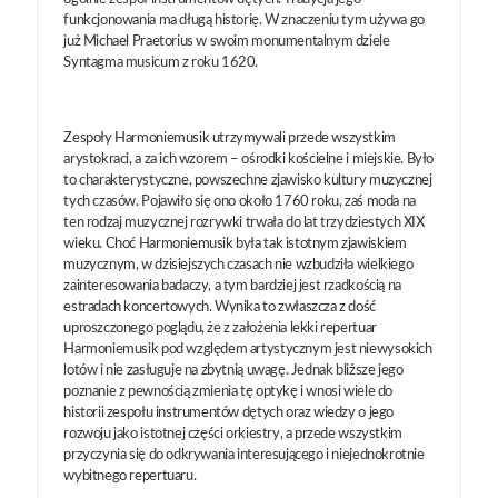
funkcjonowania ma długą historię. W znaczeniu tym używa go
już Michael Praetorius w swoim monumentalnym dziele
Syntagma musicum z roku 1620.
Zespoły Harmoniemusik utrzymywali przede wszystkim
arystokraci, a za ich wzorem – ośrodki kościelne i miejskie. Było
to charakterystyczne, powszechne zjawisko kultury muzycznej
tych czasów. Pojawiło się ono około 1760 roku, zaś moda na
ten rodzaj muzycznej rozrywki trwała do lat trzydziestych XIX
wieku. Choć Harmoniemusik była tak istotnym zjawiskiem
muzycznym, w dzisiejszych czasach nie wzbudziła wielkiego
zainteresowania badaczy, a tym bardziej jest rzadkością na
estradach koncertowych. Wynika to zwłaszcza z dość
uproszczonego poglądu, że z założenia lekki repertuar
Harmoniemusik pod względem artystycznym jest niewysokich
lotów i nie zasługuje na zbytnią uwagę. Jednak bliższe jego
poznanie z pewnością zmienia tę optykę i wnosi wiele do
historii zespołu instrumentów dętych oraz wiedzy o jego
rozwoju jako istotnej części orkiestry, a przede wszystkim
przyczynia się do odkrywania interesującego i niejednokrotnie
wybitnego repertuaru.