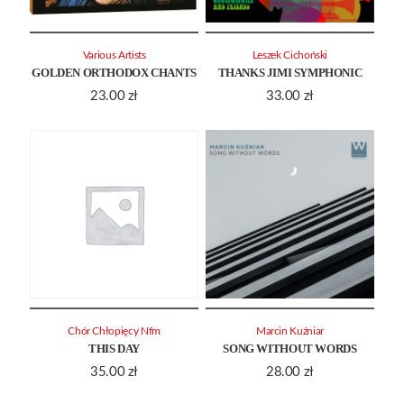
Various Artists
Leszek Cichoński
GOLDEN ORTHODOX CHANTS
THANKS JIMI SYMPHONIC
23.00
zł
33.00
zł
Chór Chłopięcy Nfm
Marcin Kuźniar
THIS DAY
SONG WITHOUT WORDS
35.00
zł
28.00
zł