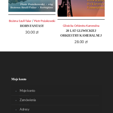
/
Bożena Szull-Talar
Piotr Pożakowski
HORN FANTASY
Gliwicka Orkiestra Kameralna
20 LAT GLIWICKIEJ
30.00
zł
ORKIESTRY KAMERALNEJ
28.00
zł
Moje konto
Moje konto
Zamówienia
Adresy