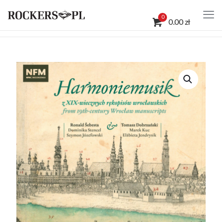
0
0.00 zł