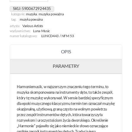
Z
Xix-
SKU:
5900672924435
Wiecznych
kategorie:
muzyka
,
muzyka poważna
Rękopisów
tag:
muzyka poważna
Wrocławskich
artysta:
Various Artists
wydawnictwo:
Luna Music
numer katalogowy:
LUNCD443 / NFM 53
OPIS
PARAMETRY
Harmoniemusik, w najszerszym znaczeniu tego terminu, to
muzyka skomponowana na instrumenty dęte, to także zespół,
który tę muzykę wykonywał. W sensie bardziej specyficznym
dla epoki muzycznego klasycyzmu termin ten oznaczał muzykę
okazjonalną, użytkową, graną często na wolnym powietrzu
przez zespół instrumentów dętych, która towarzyszyła
rozrywkom i uroczystościom życia dworskiego. Określenie
„Harmonie” pojawiło się jako niemieckie słowo oznaczające
ogólnie zespół instrumentów dętych. Tradycja jego