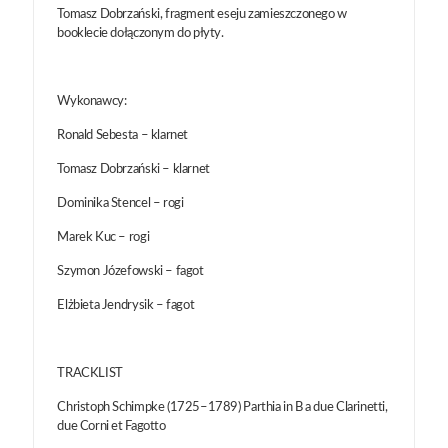
Tomasz Dobrzański, fragment eseju zamieszczonego w
booklecie dołączonym do płyty.
Wykonawcy:
Ronald Sebesta – klarnet
Tomasz Dobrzański – klarnet
Dominika Stencel – rogi
Marek Kuc – rogi
Szymon Józefowski – fagot
Elżbieta Jendrysik – fagot
TRACKLIST
Christoph Schimpke (1725–1789) Parthia in B a due Clarinetti,
due Corni et Fagotto