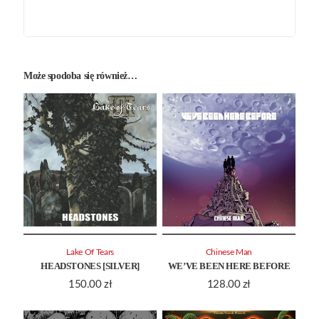
Może spodoba się również…
Lake Of Tears
Chinese Man
HEADSTONES [SILVER]
WE’VE BEEN HERE BEFORE
150.00
zł
128.00
zł