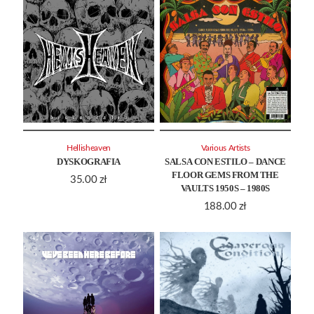
Hellisheaven
Various Artists
DYSKOGRAFIA
SALSA CON ESTILO – DANCE
FLOOR GEMS FROM THE
35.00
zł
VAULTS 1950S – 1980S
188.00
zł