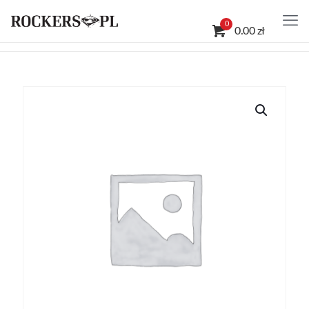
0
0.00 zł