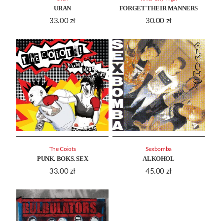
URAN
FORGET THEIR MANNERS
33.00
zł
30.00
zł
The Coiots
Sexbomba
PUNK. BOKS. SEX
ALKOHOL
33.00
zł
45.00
zł