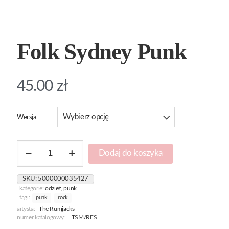
Folk Sydney Punk
45.00
zł
Wersja
ilość
Dodaj do koszyka
Folk
Sydney
Punk
SKU:
5000000035427
kategorie:
odzież
,
punk
tagi:
punk
rock
artysta:
The Rumjacks
numer katalogowy:
TSM/RFS