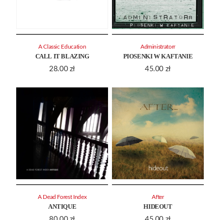
A Classic Education
Administratorr
CALL IT BLAZING
PIOSENKI W KAFTANIE
28.00
zł
45.00
zł
A Dead Forest Index
After
ANTIQUE
HIDEOUT
80.00
zł
45.00
zł