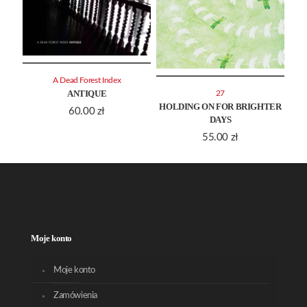
A Dead Forest Index
ANTIQUE
27
HOLDING ON FOR BRIGHTER
60.00
zł
DAYS
55.00
zł
Moje konto
Moje konto
Zamówienia