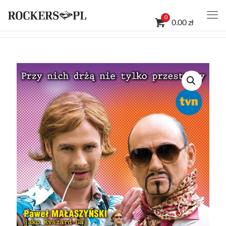
0
0.00 zł