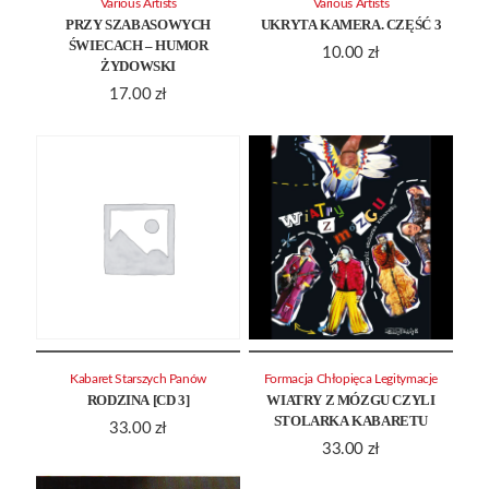
Various Artists
Various Artists
PRZY SZABASOWYCH
UKRYTA KAMERA. CZĘŚĆ 3
ŚWIECACH – HUMOR
10.00
zł
ŻYDOWSKI
17.00
zł
Kabaret Starszych Panów
Formacja Chłopięca Legitymacje
RODZINA [CD 3]
WIATRY Z MÓZGU CZYLI
STOLARKA KABARETU
33.00
zł
33.00
zł