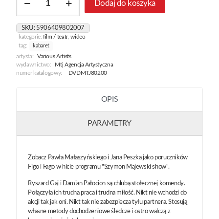
Dodaj do koszyka
Figo
Fago
SKU:
5906409802007
kategorie:
film / teatr
,
wideo
tag:
kabaret
artysta:
Various Artists
wydawnictwo:
Mtj Agencja Artystyczna
numer katalogowy:
DVDMTJ80200
OPIS
PARAMETRY
Zobacz Pawła Małaszyńskiego i Jana Peszka jako poruczników
Figo i Fago w hicie programu "Szymon Majewski show".
Ryszard Gaj i Damian Pałocion są chlubą stołecznej komendy.
Połączyła ich trudna praca i trudna miłość. Nikt nie wchodzi do
akcji tak jak oni. Nikt tak nie zabezpiecza tyłu partnera. Stosują
własne metody dochodzeniowe śledcze i ostro walczą z