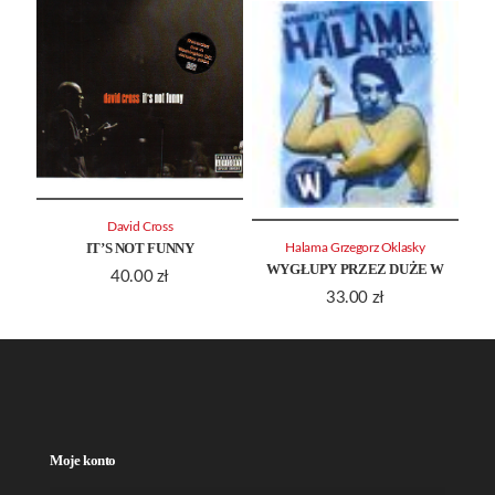
David Cross
IT’S NOT FUNNY
Halama Grzegorz Oklasky
WYGŁUPY PRZEZ DUŻE W
40.00
zł
33.00
zł
Moje konto