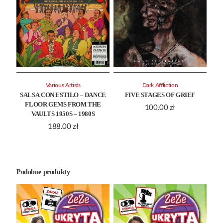
Various Artists
Dark Affliction
SALSA CON ESTILO – DANCE
FIVE STAGES OF GRIEF
FLOOR GEMS FROM THE
100.00
zł
VAULTS 1950S – 1980S
188.00
zł
Podobne produkty