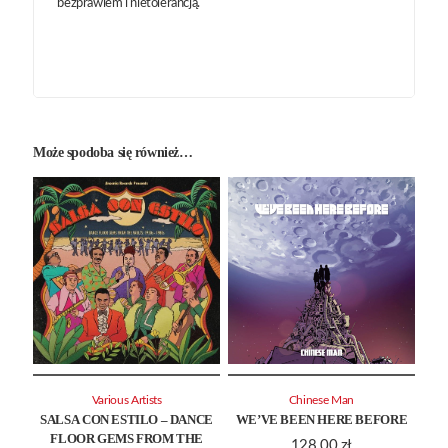
bezprawiem i nietolerancją.
Może spodoba się również…
Various Artists
Chinese Man
SALSA CON ESTILO – DANCE
WE’VE BEEN HERE BEFORE
FLOOR GEMS FROM THE
128.00
zł