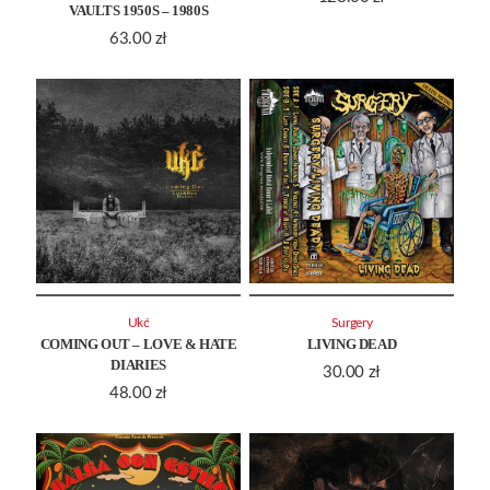
VAULTS 1950S – 1980S
63.00
zł
Ukć
Surgery
COMING OUT – LOVE & HATE
LIVING DEAD
DIARIES
30.00
zł
48.00
zł