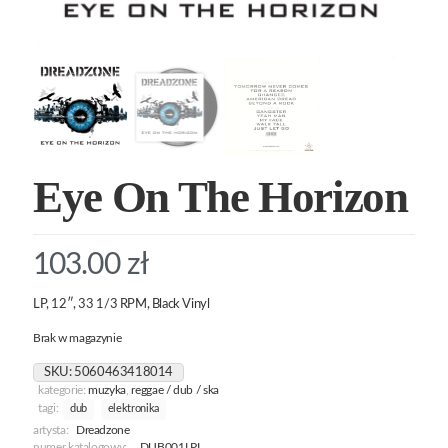
Eye On The Horizon
103.00
zł
LP, 12″, 33 1/3 RPM, Black Vinyl
Brak w magazynie
SKU:
5060463418014
kategorie:
muzyka
,
reggae / dub / ska
tagi:
dub
elektronika
artysta:
Dreadzone
numer katalogowy:
DUB001LPL