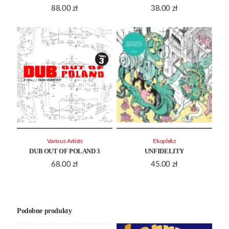
88.00
zł
38.00
zł
Various Artists
Ekoplekz
DUB OUT OF POLAND 3
UNFIDELITY
68.00
zł
45.00
zł
Podobne produkty