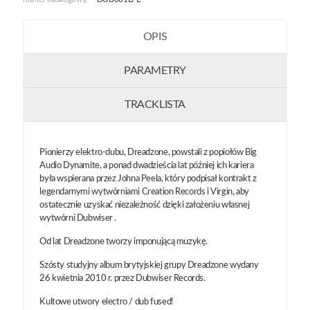
OPIS
PARAMETRY
TRACKLISTA
Pionierzy elektro-dubu, Dreadzone, powstali z popiołów Big
Audio Dynamite, a ponad dwadzieścia lat później ich kariera
była wspierana przez Johna Peela, który podpisał kontrakt z
legendarnymi wytwórniami Creation Records i Virgin, aby
ostatecznie uzyskać niezależność dzięki założeniu własnej
wytwórni Dubwiser .
Od lat Dreadzone tworzy imponującą muzykę.
Szósty studyjny album brytyjskiej grupy Dreadzone wydany
26 kwietnia 2010 r. przez Dubwiser Records.
Kultowe utwory electro / dub fused!