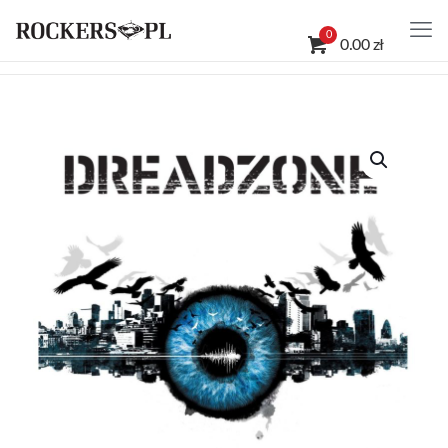
0
0.00 zł