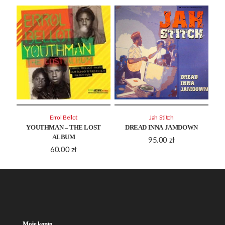
Errol Bellot
Jah Stitch
YOUTHMAN – THE LOST
DREAD INNA JAMDOWN
ALBUM
95.00
zł
60.00
zł
Moje konto