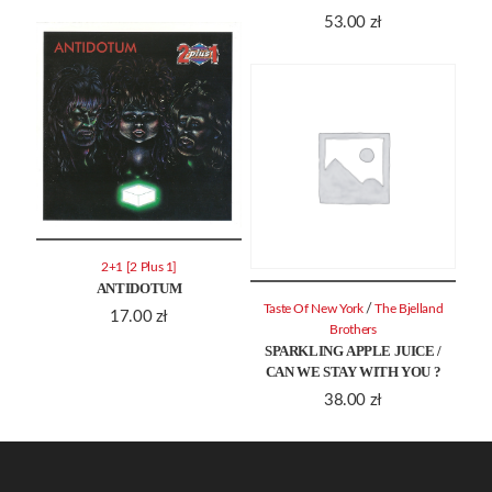
53.00
zł
2+1 [2 Plus 1]
ANTIDOTUM
/
Taste Of New York
The Bjelland
17.00
zł
Brothers
SPARKLING APPLE JUICE /
CAN WE STAY WITH YOU ?
38.00
zł