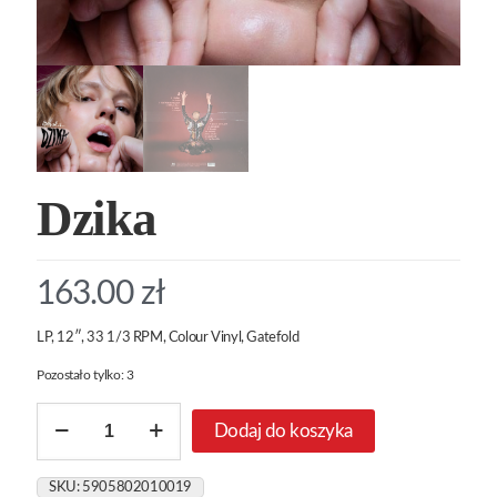
Dzika
163.00
zł
LP, 12″, 33 1/3 RPM, Colour Vinyl, Gatefold
Pozostało tylko: 3
ilość
Dodaj do koszyka
Dzika
SKU:
5905802010019