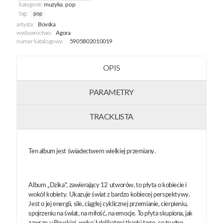
kategorie:
muzyka
,
pop
tag:
pop
artysta:
Bovska
wydawnictwo:
Agora
numer katalogowy:
5905802010019
OPIS
PARAMETRY
TRACKLISTA
Ten album jest świadectwem wielkiej przemiany.
Album „Dzika", zawierający 12 utworów, to płyta o kobiecie i
wokół kobiety. Ukazuje świat z bardzo kobiecej perspektywy.
Jest o jej energii, sile, ciągłej cyklicznej przemianie, cierpieniu,
spojrzeniu na świat, na miłość, na emocje. To płyta skupiona, jak