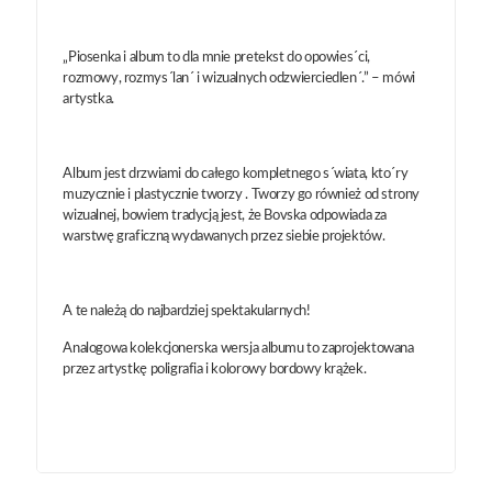
„Piosenka i album to dla mnie pretekst do opowies´ci,
rozmowy, rozmys´lan´ i wizualnych odzwierciedlen´.” – mówi
artystka.
Album jest drzwiami do całego kompletnego s´wiata, kto´ry
muzycznie i plastycznie tworzy . Tworzy go również od strony
wizualnej, bowiem tradycją jest, że Bovska odpowiada za
warstwę graficzną wydawanych przez siebie projektów.
A te należą do najbardziej spektakularnych!
Analogowa kolekcjonerska wersja albumu to zaprojektowana
przez artystkę poligrafia i kolorowy bordowy krążek.