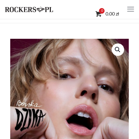
0
0.00 zł