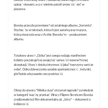
zawsze u Bovskiej, woko´ł delikatnej tkanki tego, co trudno
opisac´ słowami, a co s´wietnie potrafi zmies´cic´ sie? w
piosence.
Bovska przeszła przemiane? od ostatniego albumu „Sorrento".
Słychac´ to w tekstach, których jest autorką oraz muzyce,
którą stworzyła wraz z Archie Shevsky’m – producentem
albumu.
Tytułowy utwo´r „Dzika" jest swego rodzaju manifestem
kobiety poszukuja?cej swojej toz˙samos´ci i wewne?trznej
akceptacji. Utwo´r dotyka intymnos´ci jaka? tworzymy sami ze
soba?. Dzika dziewczynka uosabia spontanicznos´c´, instynkt,
głe?bokie odczuwanie rzeczywistos´ci.
Obraz do utworu "Wielka cisza" otrzymał nagrode? za teledysk
w kategorii 'waz˙ny przekaz'. Wraz z Filipem Skrońcem Bovska
zrealizowała też film dokumentalny pt. „Iskry" – dokument o
kobiecos´ci.