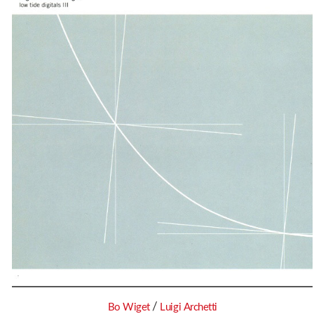
/
Bo Wiget
Luigi Archetti