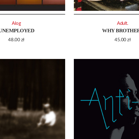
Alog
Adult.
UNEMPLOYED
WHY BROTHE
48.00
zł
45.00
zł