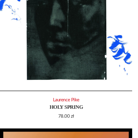
Laurence Pike
HOLY SPRING
78.00
zł