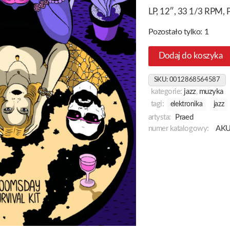
LP, 12″, 33 1/3 RPM, P
Pozostało tylko: 1
Dodaj do koszyka
SKU:
0012868564587
kategorie:
jazz
,
muzyka
tagi:
elektronika
jazz
artysta:
Praed
numer katalogowy:
AK