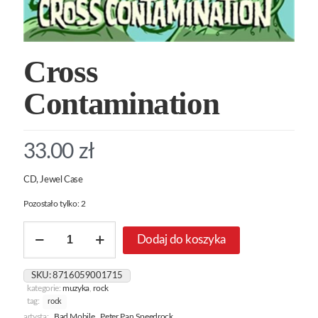
Cross
Contamination
33.00
zł
CD, Jewel Case
Pozostało tylko: 2
ilość
Dodaj do koszyka
Cross
Contamination
SKU:
8716059001715
kategorie:
muzyka
,
rock
tag:
rock
artysta:
Bad Mobile
,
Peter Pan Speedrock