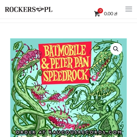
0
0.00 zł