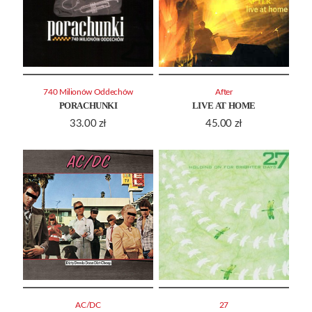
740 Milionów Oddechów
After
PORACHUNKI
LIVE AT HOME
33.00
zł
45.00
zł
AC/DC
27