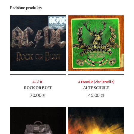
Podobne produkty
AC/DC
4 Promille (Vier Promille)
ROCK OR BUST
ALTE SCHULE
70.00
zł
45.00
zł