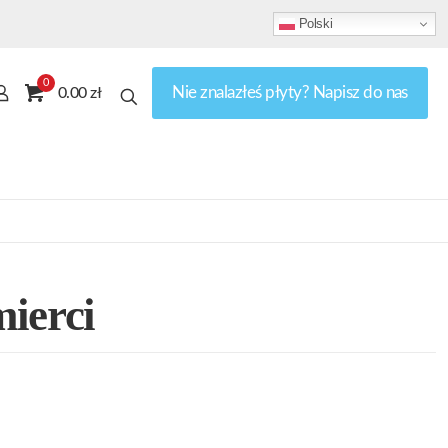
Polski
0
Nie znalazłeś płyty? Napisz do nas
0.00 zł
ierci