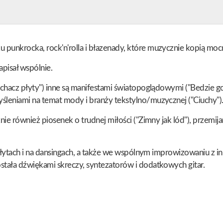
unkrocka, rock'n'rolla i błazenady, które muzycznie kopią mocnie
apisał wspólnie.
chacz płyty") inne są manifestami światopoglądowymi ("Bedzie gor
śleniami na temat mody i branży tekstylno/muzycznej ("Ciuchy")
nie również piosenek o trudnej miłości ("Zimny jak lód"), przemij
 płytach i na dansingach, a także we wspólnym improwizowaniu z i
stała dźwiękami skreczy, syntezatorów i dodatkowych gitar.