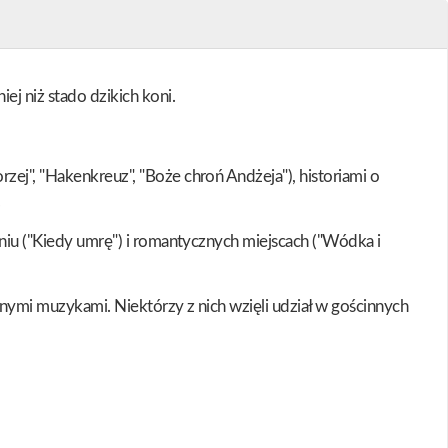
j niż stado dzikich koni.
zej", "Hakenkreuz", "Boże chroń Andżeja"), historiami o
.
aniu ("Kiedy umrę") i romantycznych miejscach ("Wódka i
nnymi muzykami. Niektórzy z nich wzięli udział w gościnnych