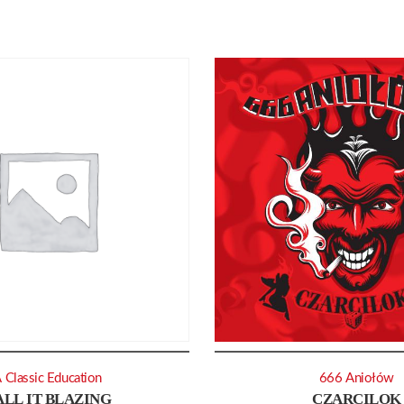
 Classic Education
666 Aniołów
ALL IT BLAZING
CZARCILOK