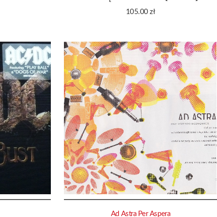
105.00
zł
Ad Astra Per Aspera