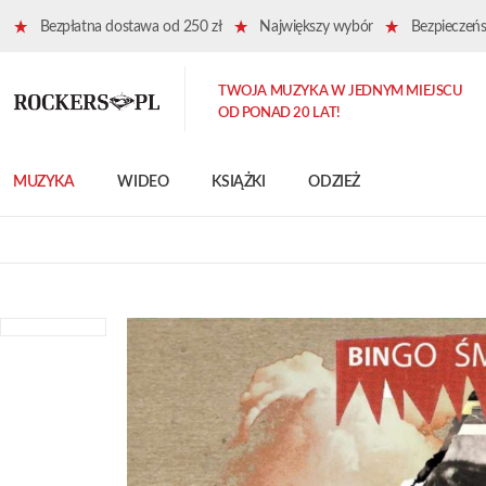
Bezpłatna dostawa od 250 zł
Największy wybór
Bezpieczeńst
TWOJA MUZYKA W JEDNYM MIEJSCU
OD PONAD 20 LAT!
MUZYKA
WIDEO
KSIĄŻKI
ODZIEŻ