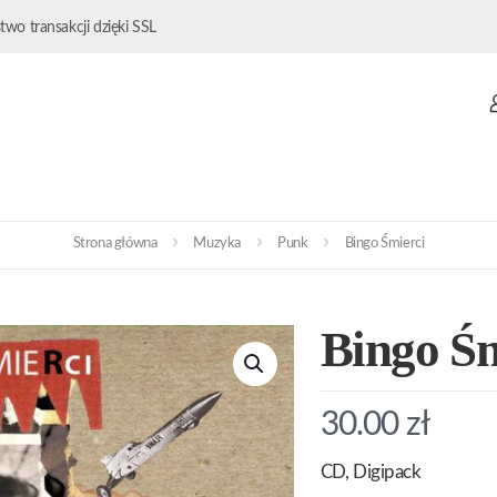
wo transakcji dzięki SSL
Strona główna
Muzyka
Punk
Bingo Śmierci
Bingo Śm
30.00
zł
CD, Digipack