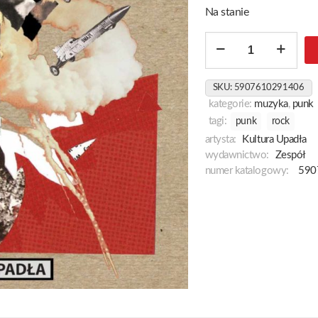
Na stanie
ilość
Bingo
Śmierci
SKU:
5907610291406
kategorie:
muzyka
,
punk
tagi:
punk
rock
artysta:
Kultura Upadła
wydawnictwo:
Zespół
numer katalogowy:
590