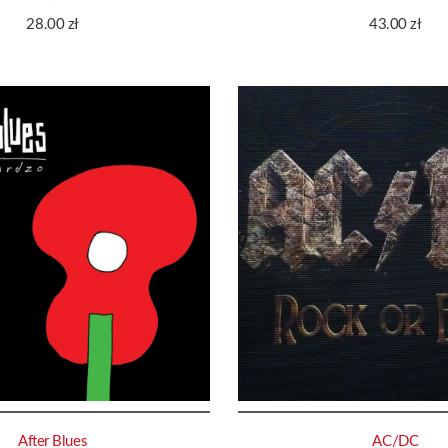
28.00
zł
43.00
zł
After Blues
AC/DC