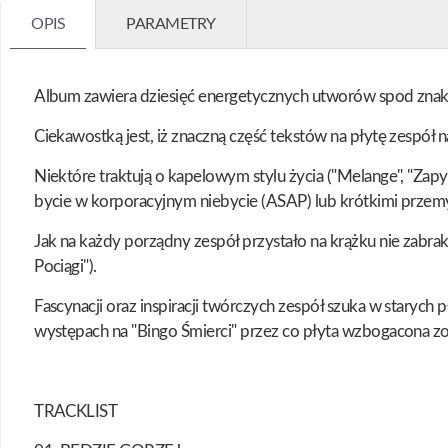
OPIS
PARAMETRY
Album zawiera dziesięć energetycznych utworów spod znaku p
Ciekawostką jest, iż znaczną część tekstów na płytę zespół n
Niektóre traktują o kapelowym stylu życia ("Melange", "Zapy
bycie w korporacyjnym niebycie (ASAP) lub krótkimi przemy
Jak na każdy porządny zespół przystało na krążku nie zabrak
Pociągi").
Fascynacji oraz inspiracji twórczych zespół szuka w starych
występach na "Bingo Śmierci" przez co płyta wzbogacona zo
TRACKLIST