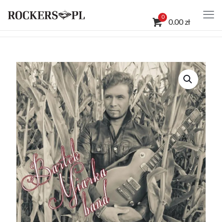
0
0.00 zł