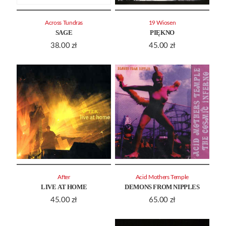
Across Tundras
19 Wiosen
SAGE
PIĘKNO
38.00
zł
45.00
zł
After
Acid Mothers Temple
LIVE AT HOME
DEMONS FROM NIPPLES
45.00
zł
65.00
zł