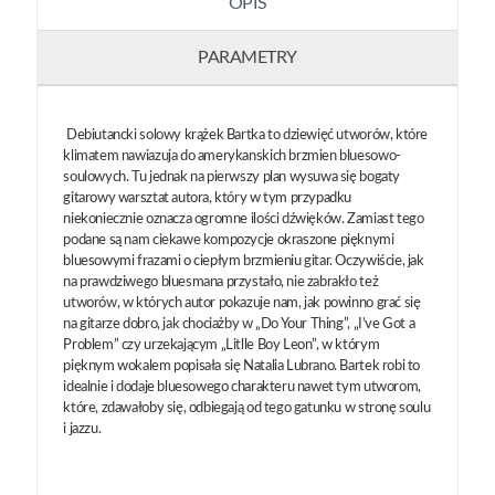
OPIS
PARAMETRY
Debiutancki solowy krążek Bartka to dziewięć utworów, które
klimatem nawiazuja do amerykanskich brzmien bluesowo-
soulowych. Tu jednak na pierwszy plan wysuwa się bogaty
gitarowy warsztat autora, który w tym przypadku
niekoniecznie oznacza ogromne ilości dźwięków. Zamiast tego
podane są nam ciekawe kompozycje okraszone pięknymi
bluesowymi frazami o ciepłym brzmieniu gitar. Oczywiście, jak
na prawdziwego bluesmana przystało, nie zabrakło też
utworów, w których autor pokazuje nam, jak powinno grać się
na gitarze dobro, jak chociażby w „Do Your Thing”, „I’ve Got a
Problem” czy urzekającym „Litlle Boy Leon”, w którym
pięknym wokalem popisała się Natalia Lubrano. Bartek robi to
idealnie i dodaje bluesowego charakteru nawet tym utworom,
które, zdawałoby się, odbiegają od tego gatunku w stronę soulu
i jazzu.