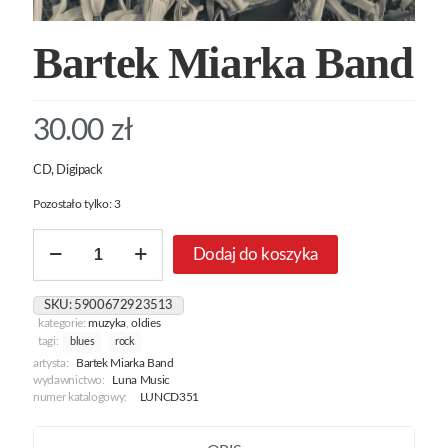
Bartek Miarka Band
30.00
zł
CD, Digipack
Pozostało tylko: 3
ilość
Dodaj do koszyka
Bartek
Miarka
Band
SKU:
5900672923513
kategorie:
muzyka
,
oldies
tagi:
blues
rock
artysta:
Bartek Miarka Band
wydawnictwo:
Luna Music
numer katalogowy:
LUNCD351