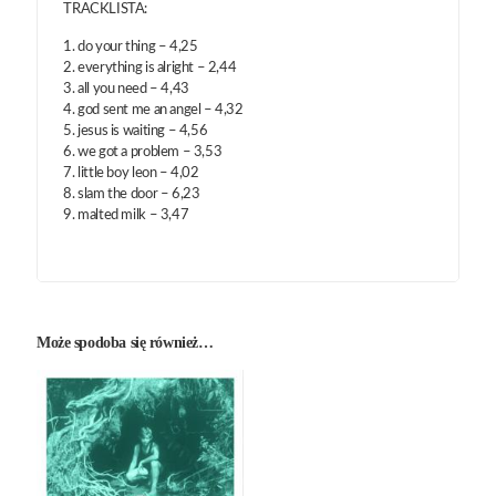
TRACKLISTA:
1. do your thing – 4,25
2. everything is alright – 2,44
3. all you need – 4,43
4. god sent me an angel – 4,32
5. jesus is waiting – 4,56
6. we got a problem – 3,53
7. little boy leon – 4,02
8. slam the door – 6,23
9. malted milk – 3,47
Może spodoba się również…