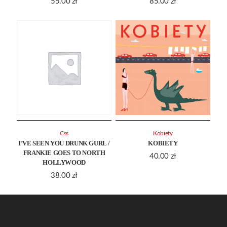
55.00
zł
85.00
zł
Css
Kobiety
I’VE SEEN YOU DRUNK GURL /
KOBIETY
FRANKIE GOES TO NORTH
40.00
zł
HOLLYWOOD
38.00
zł