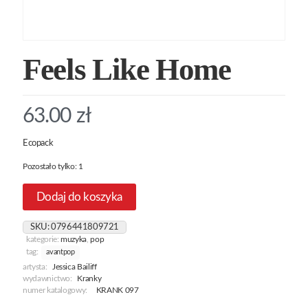
Feels Like Home
63.00
zł
Ecopack
Pozostało tylko: 1
Dodaj do koszyka
SKU:
0796441809721
kategorie:
muzyka
,
pop
tag:
avantpop
artysta:
Jessica Bailiff
wydawnictwo:
Kranky
numer katalogowy:
KRANK 097