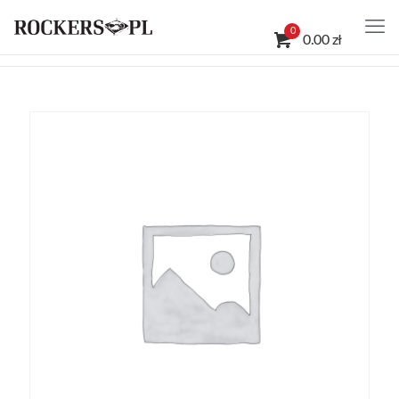
0
0.00 zł