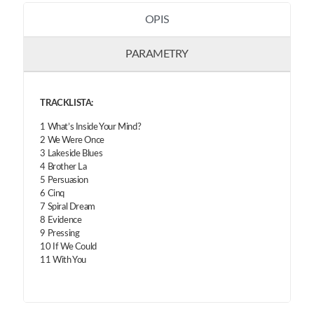
OPIS
PARAMETRY
TRACKLISTA:
1 What’s Inside Your Mind?
2 We Were Once
3 Lakeside Blues
4 Brother La
5 Persuasion
6 Cinq
7 Spiral Dream
8 Evidence
9 Pressing
10 If We Could
11 With You