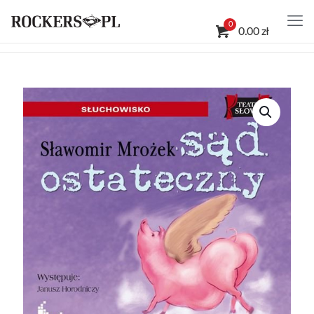
0
0.00 zł