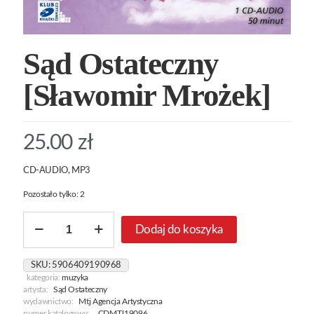
Sąd Ostateczny
[Sławomir Mrożek]
25.00
zł
CD-AUDIO, MP3
Pozostało tylko: 2
ilość
Dodaj do koszyka
Sąd
Ostateczny
[Sławomir
SKU:
5906409190968
Mrożek]
kategoria:
muzyka
artysta:
Sąd Ostateczny
wydawnictwo:
Mtj Agencja Artystyczna
numer katalogowy:
CDMTJ19096