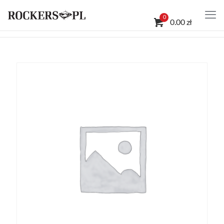
0
0.00 zł