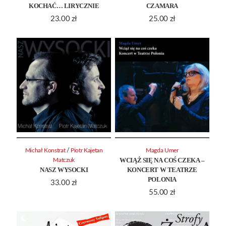
KOCHAĆ… LIRYCZNIE
CZAMARA
23.00
zł
25.00
zł
/
Michał Konstrat
Piotr Kajetan
Magda Umer
WCIĄŻ SIĘ NA COŚ CZEKA –
Matczuk
NASZ WYSOCKI
KONCERT W TEATRZE
POLONIA
33.00
zł
55.00
zł