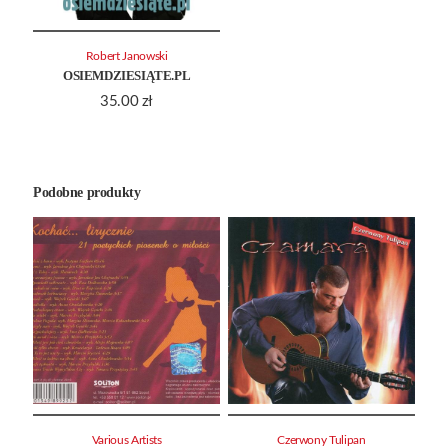
Robert Janowski
OSIEMDZIESIĄTE.PL
35.00
zł
Podobne produkty
Various Artists
Czerwony Tulipan