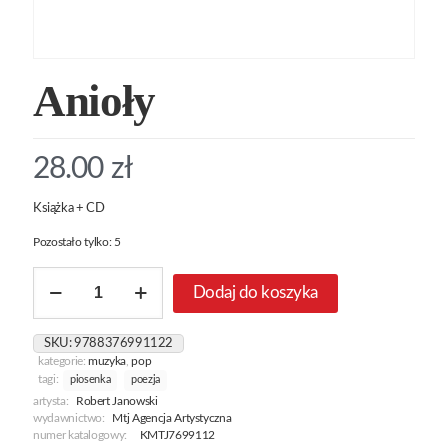
Anioły
28.00
zł
Książka + CD
Pozostało tylko: 5
ilość
Dodaj do koszyka
Anioły
SKU:
9788376991122
kategorie:
muzyka
,
pop
tagi:
piosenka
poezja
artysta:
Robert Janowski
wydawnictwo:
Mtj Agencja Artystyczna
numer katalogowy:
KMTJ7699112