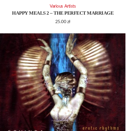
Various Artists
HAPPY MEALS 2 – THE PERFECT MARRIAGE
25.00
zł