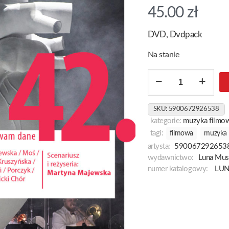
45.00
zł
DVD, Dvdpack
Na stanie
ilość
42
Przegląd
SKU:
5900672926538
Piosenki
kategorie:
muzyka filmowa
Aktorskiej
tagi:
filmowa
muzyka 
[Witamy
artysta:
590067292653
W
wydawnictwo:
Luna Mus
Świątyni
numer katalogowy:
LU
Sztuki
-
Słuchajcie
A
Będzie