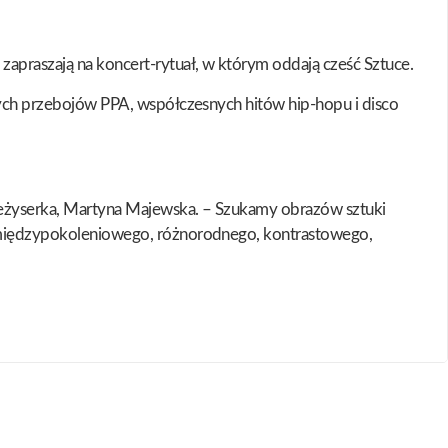
zapraszają na koncert-rytuał, w którym oddają cześć Sztuce.
szych przebojów PPA, współczesnych hitów hip-hopu i disco
i reżyserka, Martyna Majewska. – Szukamy obrazów sztuki
my międzypokoleniowego, różnorodnego, kontrastowego,