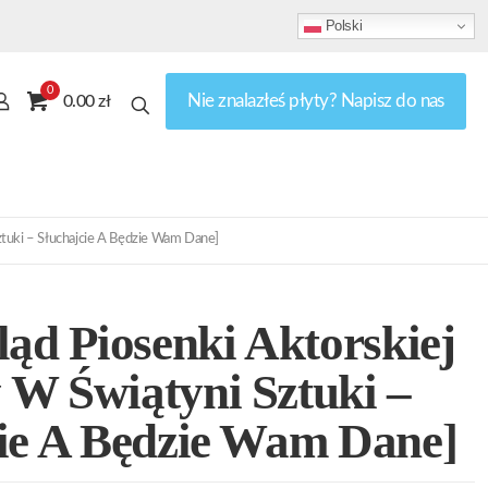
Polski
0
Nie znalazłeś płyty? Napisz do nas
0.00 zł
ztuki – Słuchajcie A Będzie Wam Dane]
ląd Piosenki Aktorskiej
W Świątyni Sztuki –
cie A Będzie Wam Dane]