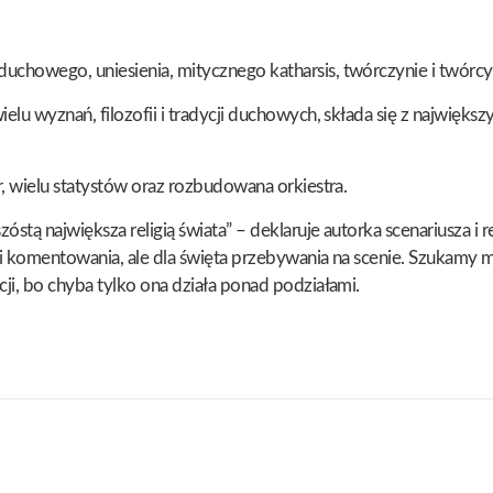
chowego, uniesienia, mitycznego katharsis, twórczynie i twórcy 
elu wyznań, filozofii i tradycji duchowych, składa się z najwięk
r, wielu statystów oraz rozbudowana orkiestra.
óstą największa religią świata” – deklaruje autorka scenariusza 
ności komentowania, ale dla święta przebywania na scenie. Szuka
ji, bo chyba tylko ona działa ponad podziałami.