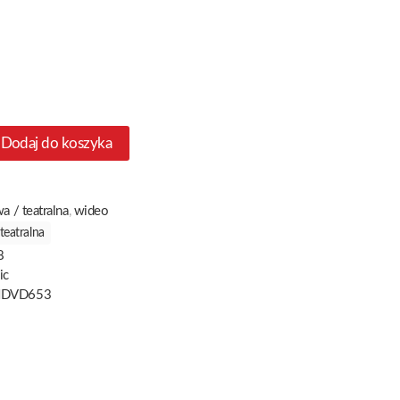
Dodaj do koszyka
 / teatralna
,
wideo
teatralna
8
ic
NDVD653