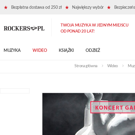
Bezpłatna dostawa od 250 zł
Największy wybór
Bezpieczeńst
TWOJA MUZYKA W JEDNYM MIEJSCU
OD PONAD 20 LAT!
MUZYKA
WIDEO
KSIĄŻKI
ODZIEŻ
Strona główna
Wideo
Muzy