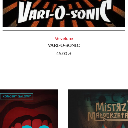
Velvetone
VARI-O-SONIC
45.00
zł