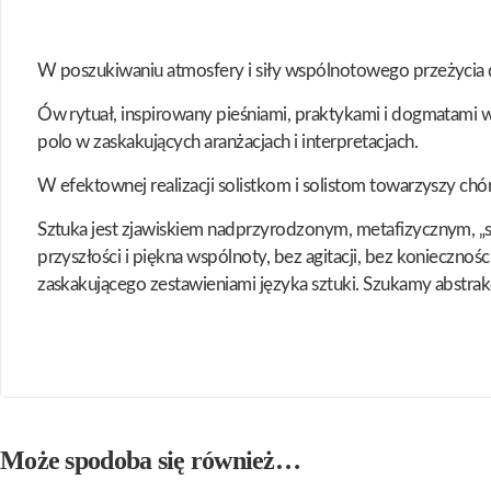
W poszukiwaniu atmosfery i siły wspólnotowego przeżycia du
Ów rytuał, inspirowany pieśniami, praktykami i dogmatami wi
polo w zaskakujących aranżacjach i interpretacjach.
W efektownej realizacji solistkom i solistom towarzyszy chó
Sztuka jest zjawiskiem nadprzyrodzonym, metafizycznym, „sz
przyszłości i piękna wspólnoty, bez agitacji, bez koniecz
zaskakującego zestawieniami języka sztuki. Szukamy abstrakc
Może spodoba się również…