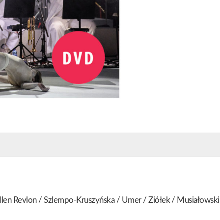
Wam
Dane]
en Revlon / Szlempo-Kruszyńska / Umer / Ziółek / Musiałowski 