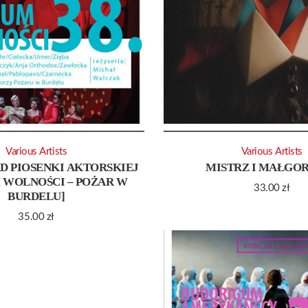
Various Artists
Various Artists
D PIOSENKI AKTORSKIEJ
MISTRZ I MAŁGO
 WOLNOŚCI – POŻAR W
33.00
zł
BURDELU]
35.00
zł