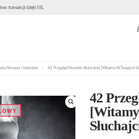
wo transakcji dzięki SSL
ka filmowa / teatralna
42 Przegląd Piosenki Aktorskiej [Witamy W Świątyni S
42 Przeg
[Witamy 
Słuchaj