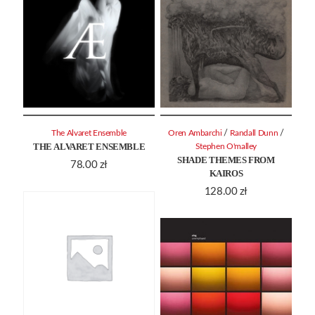
/
/
The Alvaret Ensemble
Oren Ambarchi
Randall Dunn
THE ALVARET ENSEMBLE
Stephen O'malley
SHADE THEMES FROM
78.00
zł
KAIROS
128.00
zł