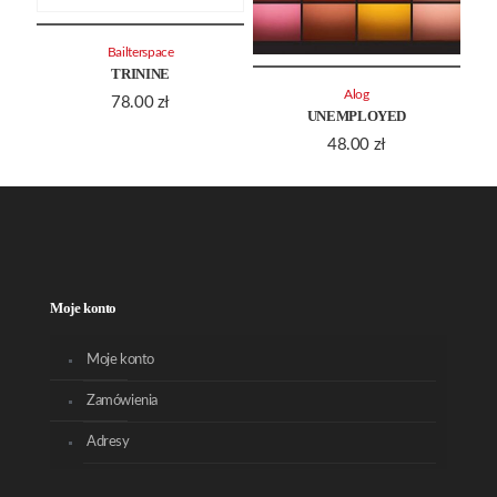
Bailterspace
TRININE
Alog
78.00
zł
UNEMPLOYED
48.00
zł
Moje konto
Moje konto
Zamówienia
Adresy