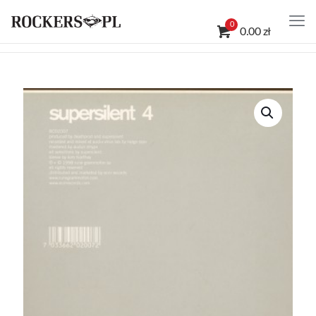
0
0.00 zł