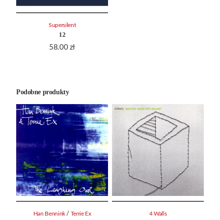
Supersilent
12
58.00
zł
Podobne produkty
/
Han Bennink
Terrie Ex
4 Walls