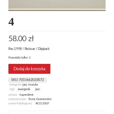
4
58.00
zł
Rec.1998 / Reissue / Digipack
Pozostało tylko: 1
Dodaj do koszyka
SKU:
7033662020072
kategorie:
jazz
,
muzyka
tagi:
awangarda
jazz
artysta:
Supersilent
wydawnictwo:
Rune Grammofon
numer katalogowy:
RCD 2007