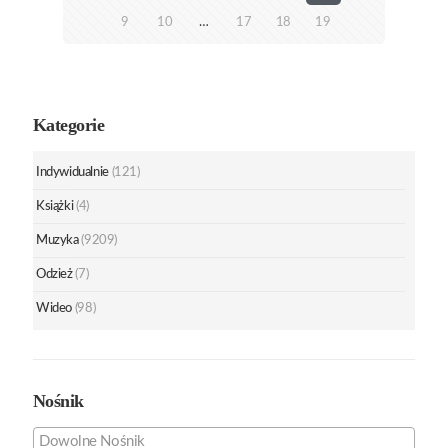
9
10
…
17
18
19
Kategorie
Indywidualnie
(121)
Książki
(4)
Muzyka
(9209)
Odzież
(7)
Wideo
(98)
Nośnik