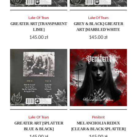
Lake Of Tears
Lake Of Tears
GREATER ART [TRANSPARENT
GREY & BLACK] GREATER
LIME]
ART [MARBLED WHITE
145.00
zł
145.00
zł
Lake Of Tears
Penitent
GREATER ART [SPLATTER
MELANCHOLIA REDUX
BLUE & BLACK]
[CLEAR & BLACK SPLATTER]
145.00
zł
145.00
zł