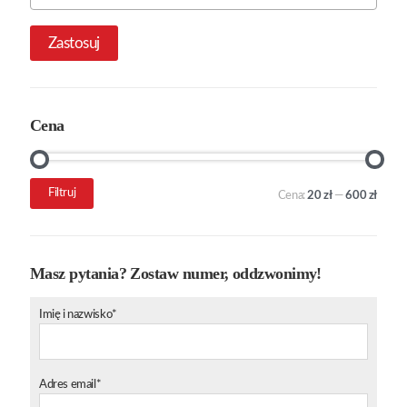
Zastosuj
Cena
Cena
Cena
Filtruj
Cena:
20 zł
—
600 zł
min.
maks.
Masz pytania? Zostaw numer, oddzwonimy!
Imię i nazwisko*
Adres email*