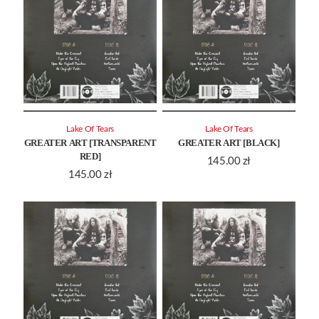
Lake Of Tears
Lake Of Tears
GREATER ART [TRANSPARENT
GREATER ART [BLACK]
RED]
145.00
zł
145.00
zł