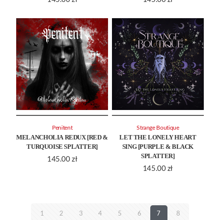
Penitent
Strange Boutique
MELANCHOLIA REDUX [RED &
LET THE LONELY HEART
TURQUOISE SPLATTER]
SING [PURPLE & BLACK
SPLATTER]
145.00
zł
145.00
zł
1
2
3
4
5
6
7
8