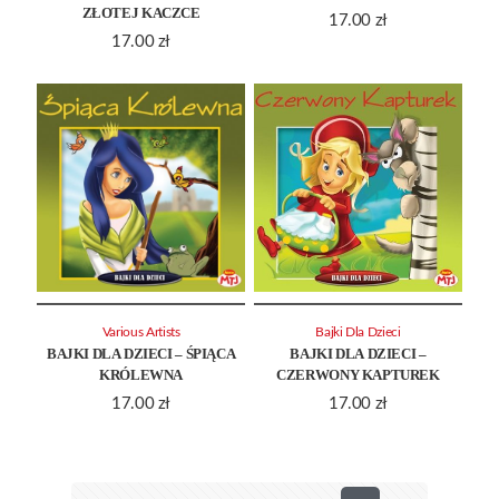
ZŁOTEJ KACZCE
17.00
zł
17.00
zł
Various Artists
Bajki Dla Dzieci
BAJKI DLA DZIECI – ŚPIĄCA
BAJKI DLA DZIECI –
KRÓLEWNA
CZERWONY KAPTUREK
17.00
zł
17.00
zł