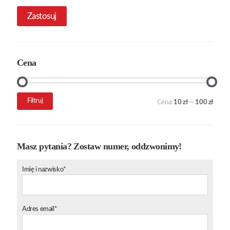
Zastosuj
Cena
Cena
Cena
Filtruj
Cena:
10 zł
—
100 zł
min.
maks.
Masz pytania? Zostaw numer, oddzwonimy!
Imię i nazwisko*
Adres email*