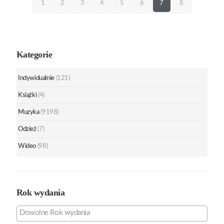
1
2
3
4
5
6
7
8
Kategorie
Indywidualnie
(121)
Książki
(4)
Muzyka
(9198)
Odzież
(7)
Wideo
(98)
Rok wydania