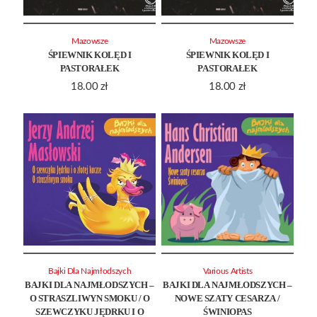
Mazowsze
Mazowsze
ŚPIEWNIK KOLĘD I
ŚPIEWNIK KOLĘD I
PASTORAŁEK
PASTORAŁEK
18.00
zł
18.00
zł
Bajki Dla Najmłodszych
Various Artists
BAJKI DLA NAJMŁODSZYCH –
BAJKI DLA NAJMŁODSZYCH –
O STRASZLIWYN SMOKU / O
NOWE SZATY CESARZA /
SZEWCZYKU JĘDRKU I O
ŚWINIOPAS