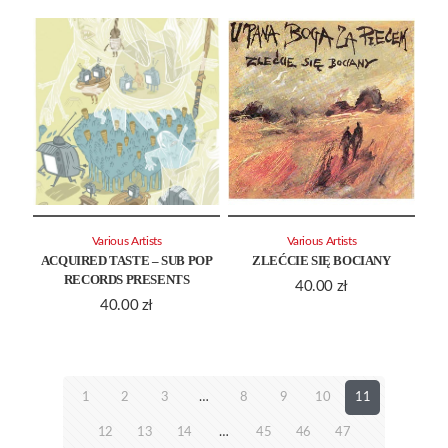
Various Artists
Various Artists
ACQUIRED TASTE – SUB POP
ZLEĆCIE SIĘ BOCIANY
RECORDS PRESENTS
40.00
zł
40.00
zł
1
2
3
…
8
9
10
11
12
13
14
…
45
46
47