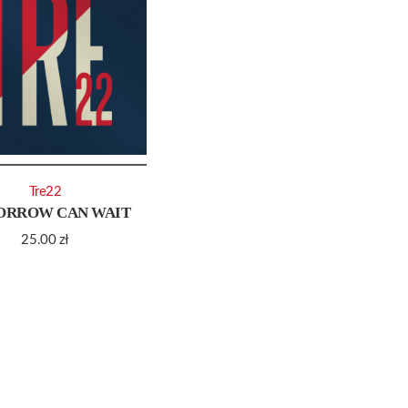
Tre22
ORROW CAN WAIT
25.00
zł