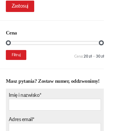
Zastosuj
Cena
Cena
Cena
Filtruj
Cena:
20 zł
—
30 zł
min.
maks.
Masz pytania? Zostaw numer, oddzwonimy!
Imię i nazwisko*
Adres email*