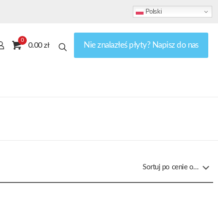
Polski
0
Nie znalazłeś płyty? Napisz do nas
0.00 zł