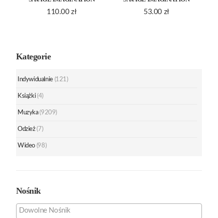
110.00
zł
53.00
zł
Kategorie
Indywidualnie
(121)
Książki
(4)
Muzyka
(9209)
Odzież
(7)
Wideo
(98)
Nośnik