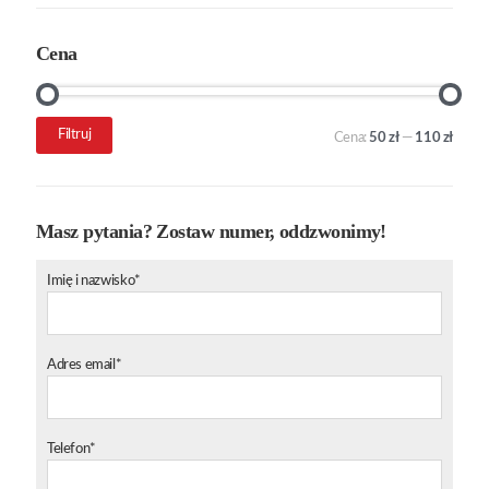
Cena
Cena
Cena
Filtruj
Cena:
50 zł
—
110 zł
min.
maks.
Masz pytania? Zostaw numer, oddzwonimy!
Imię i nazwisko*
Adres email*
Telefon*