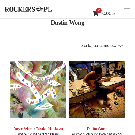
0
0.00 zł
Dustin Wong
/
Dustin Wong
Takako Minekawa
Dustin Wong
SAVAGE IMAGINATION
VIEW CREATE DREAMS SAY