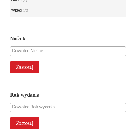
Odzież
(7)
Wideo
(98)
Nośnik
Zastosuj
Rok wydania
Zastosuj