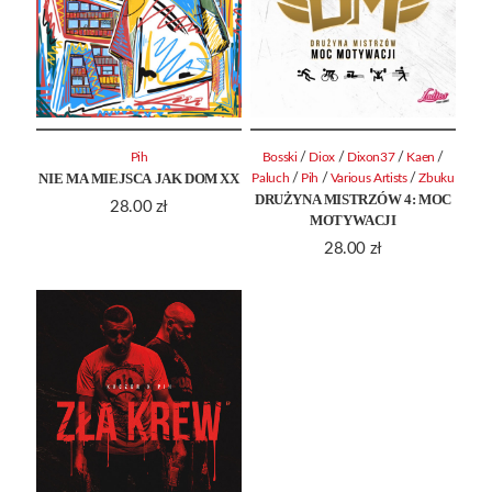
/
/
/
/
Pih
Bosski
Diox
Dixon37
Kaen
NIE MA MIEJSCA JAK DOM XX
/
/
/
Paluch
Pih
Various Artists
Zbuku
DRUŻYNA MISTRZÓW 4: MOC
28.00
zł
MOTYWACJI
28.00
zł