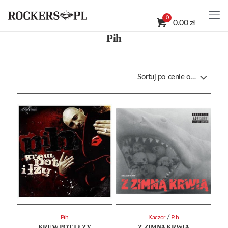
0
0.00 zł
Pih
/
Pih
Kaczor
Pih
KREW POT I ŁZY
Z ZIMNĄ KRWIĄ