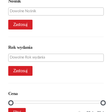
Nośnik
Zastosuj
Rok wydania
Zastosuj
Cena
Cena
Cena