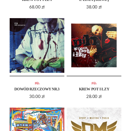
68.00
zł
38.00
zł
Pih
Pih
DOWÓD RZECZOWY NR.3
KREW POT I ŁZY
30.00
zł
28.00
zł