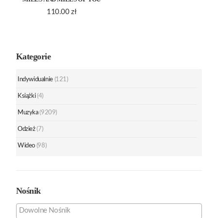
110.00
zł
Kategorie
Indywidualnie
(121)
Książki
(4)
Muzyka
(9209)
Odzież
(7)
Wideo
(98)
Nośnik