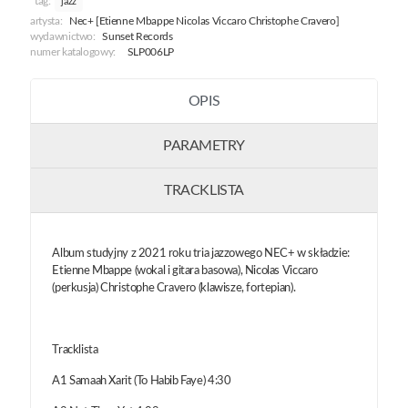
tag:
jazz
artysta:
Nec+ [Etienne Mbappe Nicolas Viccaro Christophe Cravero]
wydawnictwo:
Sunset Records
numer katalogowy:
SLP006LP
OPIS
PARAMETRY
TRACKLISTA
Album studyjny z 2021 roku tria jazzowego NEC+ w składzie:
Etienne Mbappe (wokal i gitara basowa), Nicolas Viccaro
(perkusja) Christophe Cravero (klawisze, fortepian).
Tracklista
A1 Samaah Xarit (To Habib Faye) 4:30