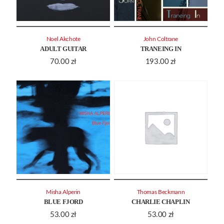
Noel Akchote
John Coltrane
ADULT GUITAR
TRANEING IN
70.00
zł
193.00
zł
Misha Alperin
Thomas Beckmann
BLUE FJORD
CHARLIE CHAPLIN
53.00
zł
53.00
zł