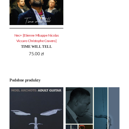
Nec+ [Etienne Mbappe Nicolas
Viccaro Christophe Cravero]
TIME WILL TELL
75.00
zł
Podobne produkty