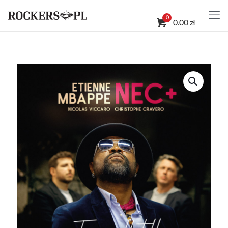
0
0.00 zł