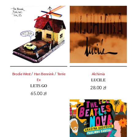
/
/
Brodie West
Han Bennink
Terrie
Alchimia
LUCILE
Ex
LETS GO
28.00
zł
65.00
zł