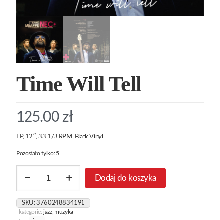
Time Will Tell
125.00
zł
LP, 12″, 33 1/3 RPM, Black Vinyl
Pozostało tylko: 5
ilość
Dodaj do koszyka
Time
Will
Tell
SKU:
3760248834191
kategorie:
jazz
,
muzyka