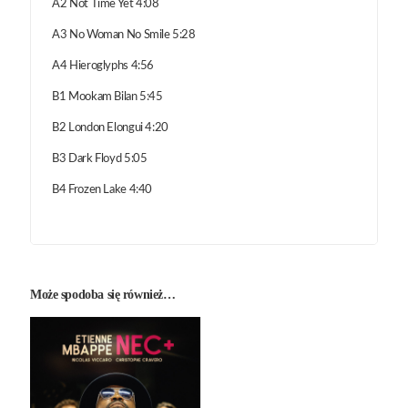
A2 Not Time Yet 4:08
A3 No Woman No Smile 5:28
A4 Hieroglyphs 4:56
B1 Mookam Bilan 5:45
B2 London Elongui 4:20
B3 Dark Floyd 5:05
B4 Frozen Lake 4:40
Może spodoba się również…