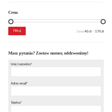
Cena
Cena
Cena
Filtruj
Cena:
40 zł
—
170 zł
min.
maks.
Masz pytania? Zostaw numer, oddzwonimy!
Imię i nazwisko*
Adres email*
Telefon*