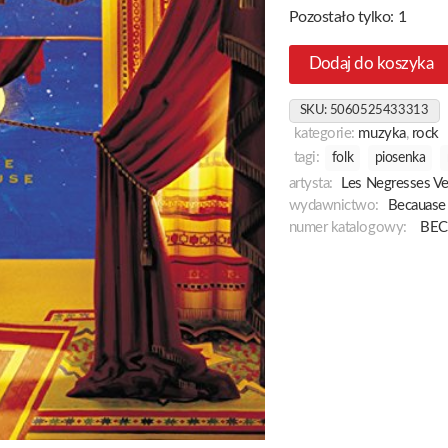
Pozostało tylko: 1
Dodaj do koszyka
SKU:
5060525433313
kategorie:
muzyka
,
rock
tagi:
folk
piosenka
artysta:
Les Negresses Ve
wydawnictwo:
Becauase
numer katalogowy:
BEC