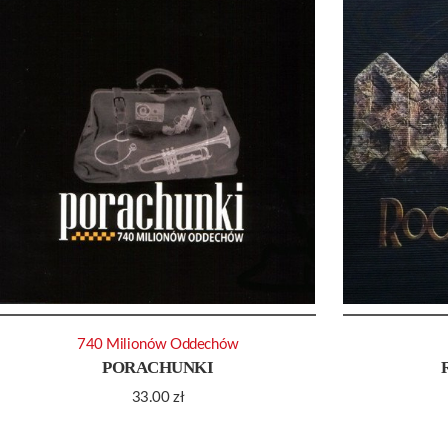
740 Milionów Oddechów
PORACHUNKI
33.00
zł