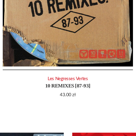
Les Negresses Vertes
10 REMIXES [87-93]
43.00
zł