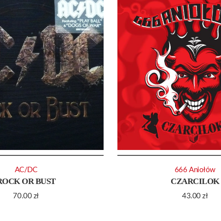
AC/DC
666 Aniołów
ROCK OR BUST
CZARCILOK
70.00
zł
43.00
zł