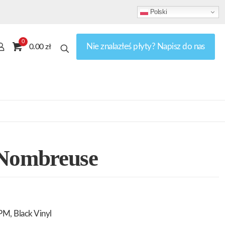
Polski
0
Nie znalazłeś płyty? Napisz do nas
0.00 zł
 Nombreuse
M, Black Vinyl