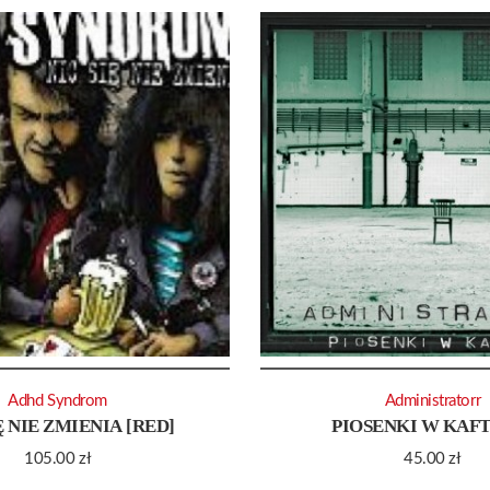
Adhd Syndrom
Administratorr
Ę NIE ZMIENIA [RED]
PIOSENKI W KAF
105.00
zł
45.00
zł