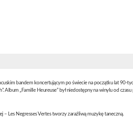
ncuskim bandem koncertującym po świecie na początku lat 90-tych
h”. Album „Famille Heureuse” był niedostępny na winylu od czasu
ej – Les Negresses Vertes tworzy zaraźliwą muzykę taneczną.