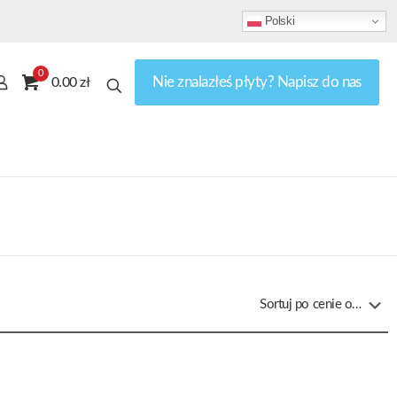
Polski
0
Nie znalazłeś płyty? Napisz do nas
0.00 zł