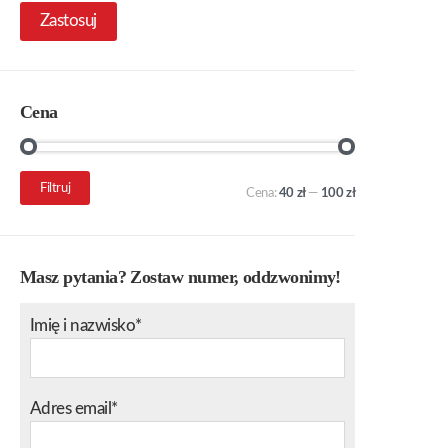
Zastosuj
Cena
Cena
Cena
Filtruj
Cena:
40 zł
—
100 zł
min.
maks.
Masz pytania? Zostaw numer, oddzwonimy!
Imię i nazwisko*
Adres email*