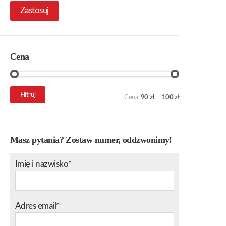
Zastosuj
Cena
Cena
Cena
Filtruj
Cena:
90 zł
—
100 zł
min.
maks.
Masz pytania? Zostaw numer, oddzwonimy!
Imię i nazwisko*
Adres email*