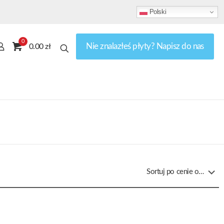
Polski
0
Nie znalazłeś płyty? Napisz do nas
0.00 zł