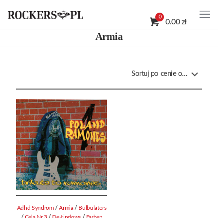
0
0.00 zł
Armia
/
/
Adhd Syndrom
Armia
Bulbulators
/
/
/
Cela Nr 3
De Łindows
Farben