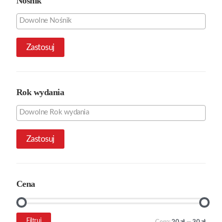
Nośnik
Zastosuj
Rok wydania
Zastosuj
Cena
Cena
Cena
Filtruj