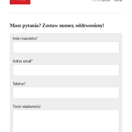
Cena:
20 zł
—
30 zł
min.
maks.
Masz pytania? Zostaw numer, oddzwonimy!
Imię i nazwisko*
Adres email*
Telefon*
Treść wiadomości