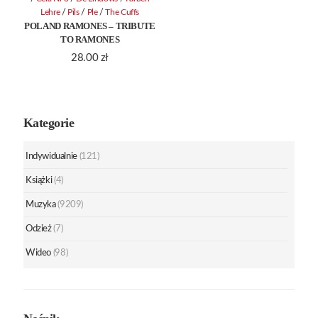
/
/
/
Lehre
Pils
Ple
The Cuffs
POLAND RAMONES – TRIBUTE
TO RAMONES
28.00
zł
Kategorie
Indywidualnie
(121)
Książki
(4)
Muzyka
(9209)
Odzież
(7)
Wideo
(98)