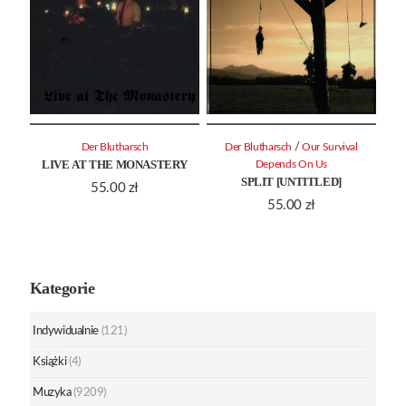
/
Der Blutharsch
Der Blutharsch
Our Survival
LIVE AT THE MONASTERY
Depends On Us
SPLIT [UNTITLED]
55.00
zł
55.00
zł
Kategorie
Indywidualnie
(121)
Książki
(4)
Muzyka
(9209)