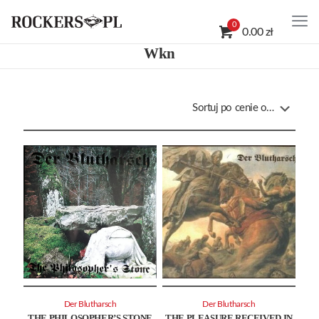
0
0.00 zł
Wkn
Der Blutharsch
Der Blutharsch
THE PHILOSOPHER’S STONE
THE PLEASURE RECEIVED IN