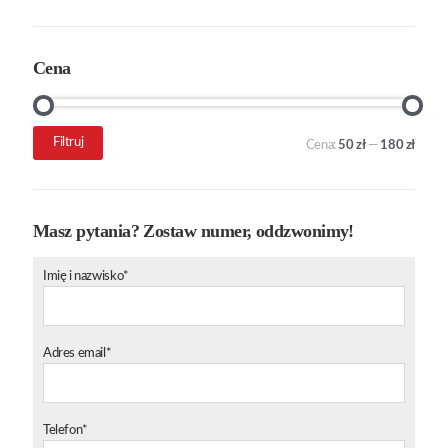
Cena
Cena
Cena
Filtruj
Cena:
50 zł
—
180 zł
min.
maks.
Masz pytania? Zostaw numer, oddzwonimy!
Imię i nazwisko*
Adres email*
Telefon*