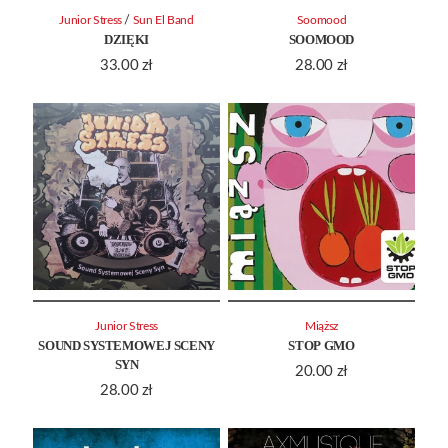
/
Junior Stress
Sun El Band
Soomood
DZIĘKI
SOOMOOD
33.00
zł
28.00
zł
Junior Stress
Miąższ
SOUND SYSTEMOWEJ SCENY
STOP GMO
SYN
20.00
zł
28.00
zł