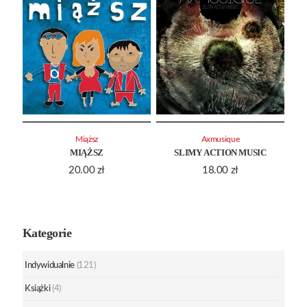
Miąższ
Axmusique
MIĄŻSZ
SLIMY ACTION MUSIC
20.00
zł
18.00
zł
Kategorie
Indywidualnie
(121)
Książki
(4)