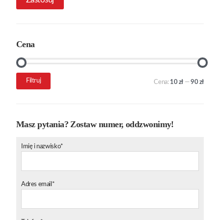
Cena
Cena
Cena
Filtruj
Cena:
10 zł
—
90 zł
min.
maks.
Masz pytania? Zostaw numer, oddzwonimy!
Imię i nazwisko*
Adres email*