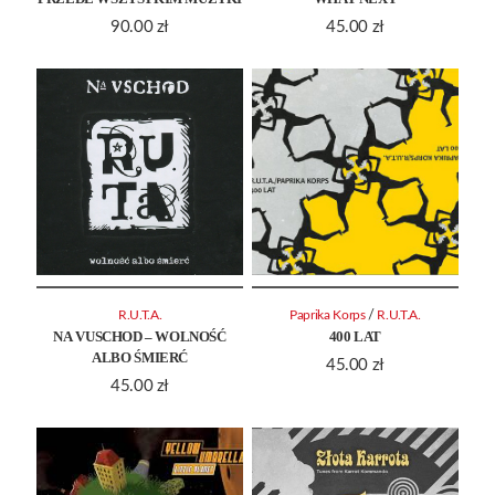
90.00
zł
45.00
zł
/
R.U.T.A.
Paprika Korps
R.U.T.A.
NA VUSCHOD – WOLNOŚĆ
400 LAT
ALBO ŚMIERĆ
45.00
zł
45.00
zł