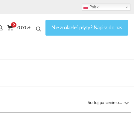
Polski
0
Nie znalazłeś płyty? Napisz do nas
0.00 zł