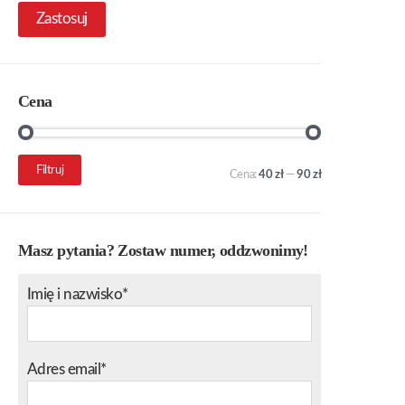
Zastosuj
Cena
Cena
Cena
Filtruj
Cena:
40 zł
—
90 zł
min.
maks.
Masz pytania? Zostaw numer, oddzwonimy!
Imię i nazwisko*
Adres email*