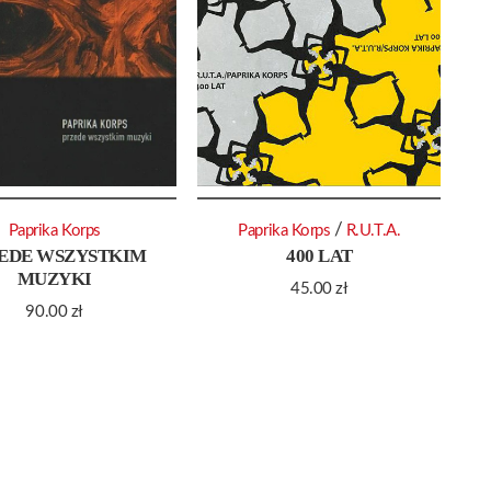
/
Paprika Korps
Paprika Korps
R.U.T.A.
EDE WSZYSTKIM
400 LAT
MUZYKI
45.00
zł
90.00
zł