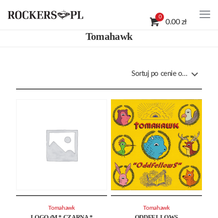
0
0.00 zł
Tomahawk
Tomahawk
Tomahawk
LOGO (M * CZARNA *
ODDFELLOWS