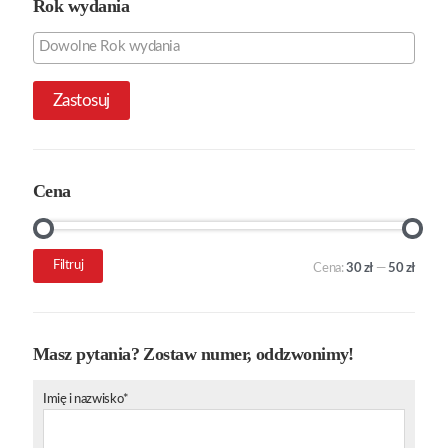
Rok wydania
Zastosuj
Cena
Cena
Cena
Filtruj
Cena:
30 zł
—
50 zł
min.
maks.
Masz pytania? Zostaw numer, oddzwonimy!
Imię i nazwisko*