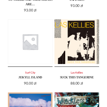
ARE…
93.00
zł
93.00
zł
Surf City
Las Kellies
JEKYLL ISLAND
SUCK THIS TANGERINE
90.00
zł
88.00
zł