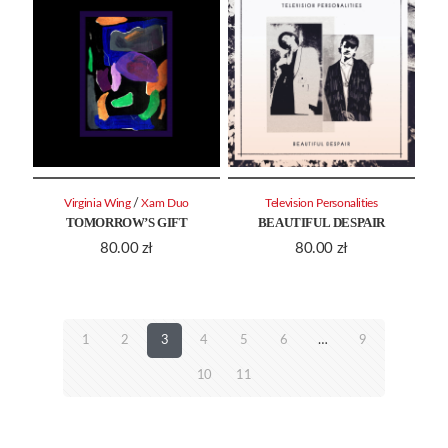
/
Virginia Wing
Xam Duo
Television Personalities
TOMORROW’S GIFT
BEAUTIFUL DESPAIR
80.00
zł
80.00
zł
1
2
3
4
5
6
…
9
10
11