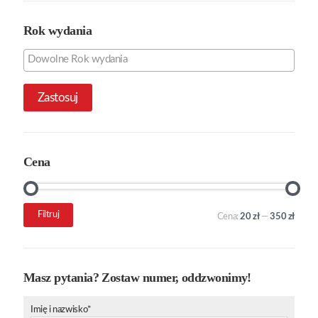
Rok wydania
Zastosuj
Cena
Cena
Cena
Filtruj
Cena:
20 zł
—
350 zł
min.
maks.
Masz pytania? Zostaw numer, oddzwonimy!
Imię i nazwisko*