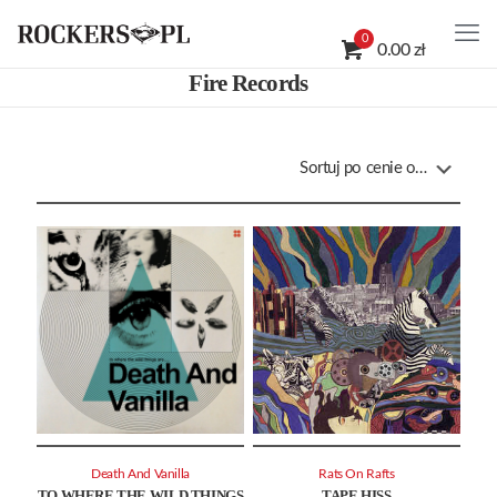
0
0.00 zł
Fire Records
Death And Vanilla
Rats On Rafts
TO WHERE THE WILD THINGS
TAPE HISS