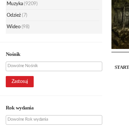
Muzyka
(9209)
Odzież
(7)
Wideo
(98)
Nośnik
START
Zastosuj
Rok wydania