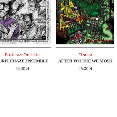
Purplehaze Ensemble
Dizastor
URPLEHAZE ENSEMBLE
AFTER YOU DIE WE MOSH
25.00
zł
25.00
zł