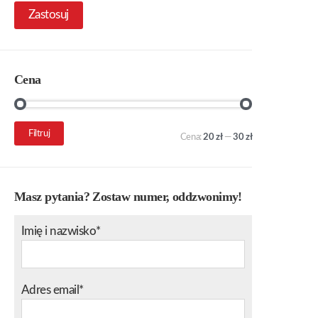
Zastosuj
Cena
Cena
Cena
Filtruj
Cena:
20 zł
—
30 zł
min.
maks.
Masz pytania? Zostaw numer, oddzwonimy!
Imię i nazwisko*
Adres email*