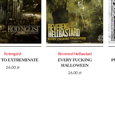
Rotengeist
Reverend Hellbastard
 TO EXTREMINATE
EVERY FUCKING
P
HALLOWEEN
26.00
zł
26.00
zł