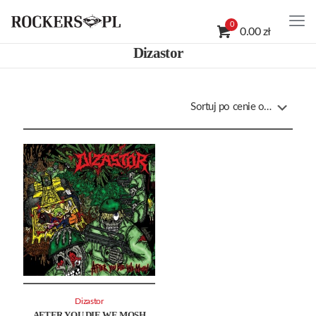
0
0.00 zł
Dizastor
Dizastor
AFTER YOU DIE WE MOSH