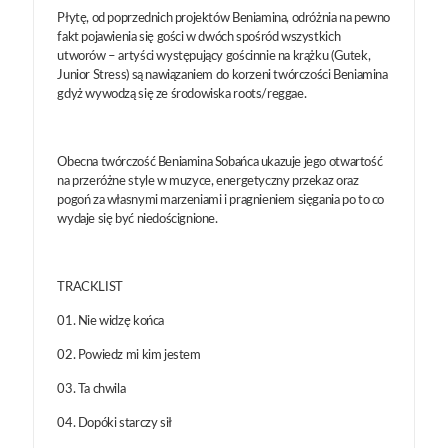
Płytę, od poprzednich projektów Beniamina, odróżnia na pewno
fakt pojawienia się gości w dwóch spośród wszystkich
utworów – artyści występujący gościnnie na krążku (Gutek,
Junior Stress) są nawiązaniem do korzeni twórczości Beniamina
gdyż wywodzą się ze środowiska roots/reggae.
Obecna twórczość Beniamina Sobańca ukazuje jego otwartość
na przeróżne style w muzyce, energetyczny przekaz oraz
pogoń za własnymi marzeniami i pragnieniem sięgania po to co
wydaje się być niedoścignione.
TRACKLIST
01. Nie widzę końca
02. Powiedz mi kim jestem
03. Ta chwila
04. Dopóki starczy sił