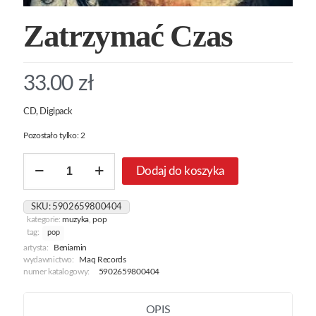
Zatrzymać Czas
33.00
zł
CD, Digipack
Pozostało tylko: 2
ilość
Dodaj do koszyka
Zatrzymać
Czas
SKU:
5902659800404
kategorie:
muzyka
,
pop
tag:
pop
artysta:
Beniamin
wydawnictwo:
Maq Records
numer katalogowy:
5902659800404
OPIS