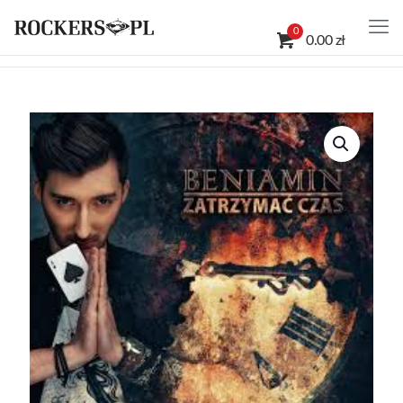
0
0.00 zł