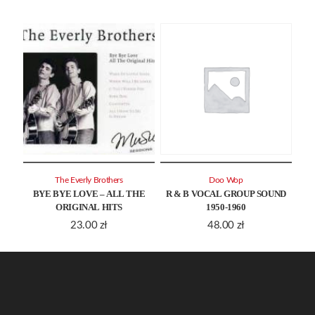
The Everly Brothers
Doo Wop
BYE BYE LOVE – ALL THE
R & B VOCAL GROUP SOUND
ORIGINAL HITS
1950-1960
23.00
zł
48.00
zł