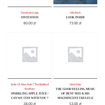
Dominant Legs
Nils Bech
INVITATION
LOOK INSIDE
80.00
zł
73.00
zł
/
Taste Of New York
The Bjelland
Dent May
THE GOOD FEELING MUSIC
Brothers
SPARKLING APPLE JUICE /
OF DENT MAY & HIS
CAN WE STAY WITH YOU ?
MAGNIFICENT UKULELE
38.00
zł
53.00
zł