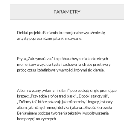
PARAMETRY
Debiut projektu Beniamin to emocjonalne wyrażenie się
artysty poprzez różne gatunki muzyczne.
Płyta „Zatrzymać czas” to próba uchwycenia konkretnych
momentów w życiu artysty i zachowania ich aby przetrwały
próbę czasu i zdefiniowały wartości, którymi się kieruje.
Album wydany „własnymi siłami” poprzedzają single promujące
krążek: „Przy tobie słońce traci blask”, „Dopóki starczy sił”,
„Zróbmy to”, które pokazują jak różnorodny i bogaty jest cały
album, jak różnych emocji dotyka i jaka wrażliwość kierowała
Beniaminem podczas tworzenia tekstów i współtworzenia
kompozycji muzycznych.