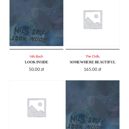
Nils Bech
The Chills
LOOK INSIDE
SOMEWHERE BEAUTIFUL
50.00
zł
165.00
zł